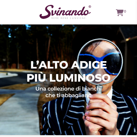
0
TUTTI I
VINI
VINI ROSSI
VINI
BIANCHI
VINI
ROSATI
BOLLICINE
CAVEAU
SPIRITS
BIRRE