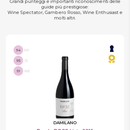
Grandi punteggi e importanti riconoscimenti delle
guide più prestigiose:
Wine Spectator, Gambero Rosso, Wine Enthusiast e
molti altri.
94
RP
95
JS
91
WE
DAMILANO