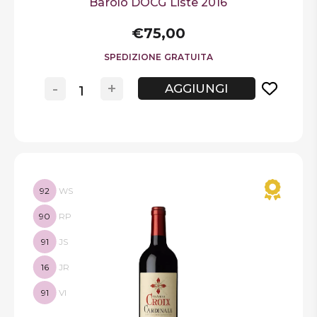
Barolo DOCG Liste 2016
€75,00
SPEDIZIONE GRATUITA
-
+
AGGIUNGI
92
WS
90
RP
91
JS
16
JR
91
VI