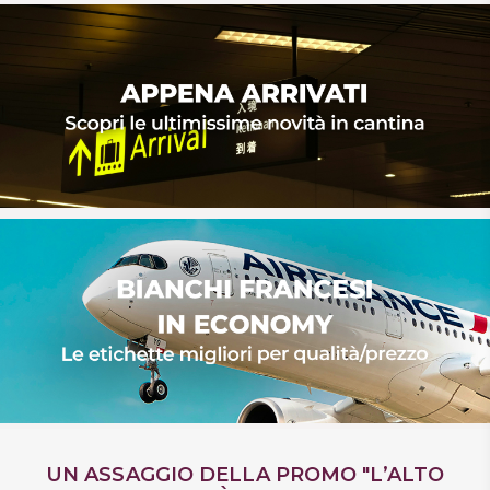
DISPENSA
TUTTO A
-30%
Accedi
Gift
Card
Preferiti
Blog
UN ASSAGGIO DELLA PROMO "L’ALTO