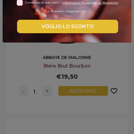
Confermo di aver letto l'
Informativa Privacy per la Newsletter
DISPENSA
e di essere maggiorenne
TUTTO A
-30%
VOGLIO LO SCONTO
Accedi
ABBAYE DE MALONNE
Bière Brut Bourbon
Gift
Card
€19,50
Preferiti
-
+
AGGIUNGI
Blog