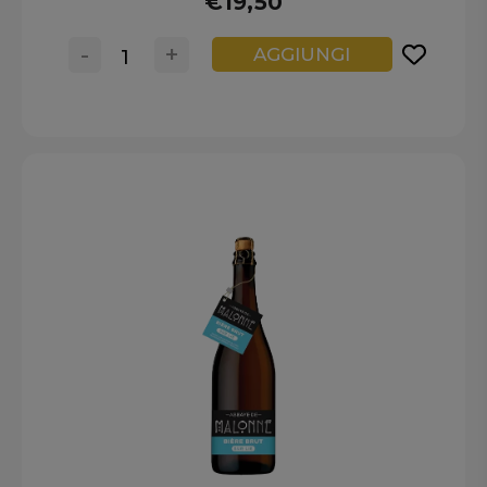
€19,50
-
+
AGGIUNGI