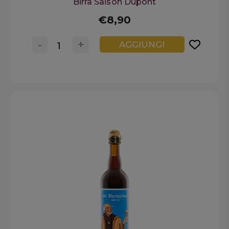
Birra Saison Dupont
€8,90
-
+
AGGIUNGI