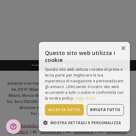
×
Questo sito web utilizza i
cookie
Questo sito web utilizza i cookie di prima e
terza parte per migliorare la tua
BEVI RESPONSABILMENTE
esperienza di navigazione e personalizzare
Svinando è un marchio registrato di Giordano Vini S.p.A. Viale Abruzzi
gli annunci. Utilizzando il nostro sito web
94, 20131 Milano - - C.F., P.IVA e Nr. Iscrizione Registro Imprese di
acconsenti a tutti i cookie in conformità con
Milano, Monza-Brianza, Lodi 04642870960 - R.E.A. MI-2564477 - Cap.
la nostra policy.
Leggi di più
Soc. Euro 500.000 i.v. - Società con Socio Unico e soggetta all'attività di
direzione e coordinamento di
Italian Wine Brands S.p.A.
ACCETTA TUTTO
RIFIUTA TUTTO
Per assistenza e info > +39 0173 550 550 |
customer.service@svinando.com
MOSTRA DETTAGLI E PERSONALIZZA
DE -
Svinando.de
| AT -
Svinando.at
| UK -
Svinando.co.uk
| FR -
Svinando.fr
| BE -
Svinando.be
| NL -
Svinando.nl
| CH -
Svinando.ch
STRETTAMENTE NECESSARI