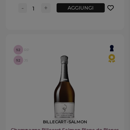
-
+
AGGIUNGI
92
RP
92
JS
BILLECART-SALMON