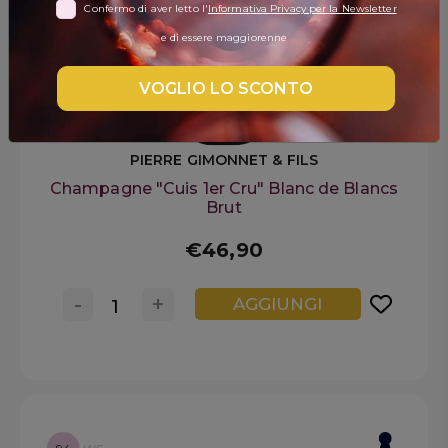
Confermo di aver letto l'
Informativa Privacy per la Newsletter
DISPENSA
e di essere maggiorenne
TUTTO A
-30%
VOGLIO LO SCONTO
PIERRE GIMONNET & FILS
Accedi
Champagne "Cuis 1er Cru" Blanc de Blancs
Brut
Gift
€46,90
Card
Preferiti
-
+
AGGIUNGI
Blog