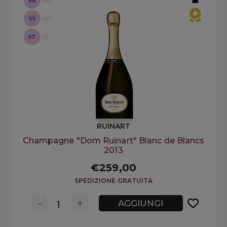
94
WS
95
RP
97
JS
RUINART
Champagne "Dom Ruinart" Blanc de Blancs
2013
€259,00
SPEDIZIONE GRATUITA
-
+
AGGIUNGI