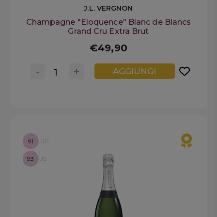
J.L. VERGNON
Champagne "Eloquence" Blanc de Blancs
Grand Cru Extra Brut
€49,90
-
+
AGGIUNGI
91
RP
93
JS