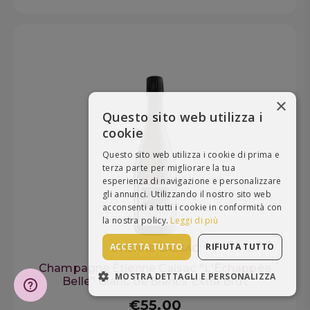
×
Questo sito web utilizza i
cookie
Questo sito web utilizza i cookie di prima e
terza parte per migliorare la tua
esperienza di navigazione e personalizzare
gli annunci. Utilizzando il nostro sito web
acconsenti a tutti i cookie in conformità con
la nostra policy.
Leggi di più
ACCETTA TUTTO
RIFIUTA TUTTO
ÉTIENNE CALSAC
Champagne Étienne Calsac "L'Échappée
MOSTRA DETTAGLI E PERSONALIZZA
Belle" Blanc de Blancs Extra Brut
STRETTAMENTE NECESSARI
€55,00