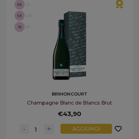
93
JS
93
WE
16
JR
BRIMONCOURT
Champagne Blanc de Blancs Brut
€43,90
-
+
AGGIUNGI