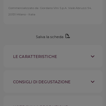
Commercializzato da: Giordano Vini S.p.A. Viale Abruzzi 94,
20131 Milano - Italia
Salva la scheda
LE CARATTERISTICHE
Vino Champagne
Tipologia
Champagne
Provenienza
CONSIGLI DI DEGUSTAZIONE
100% Chardonnay
Uve
Conservare in luogo
Suggerimenti
fresco, lontano dalla luce,
teso, minerale, profondo e
Sensazioni
bottiglia coricata. Refrigerare al massimo
iodato
24h prima. Aprire e servire al momento