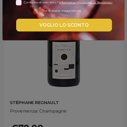
Confermo di aver letto l'
Informativa Privacy per la Newsletter
DISPENSA
e di essere maggiorenne
TUTTO A
-30%
VOGLIO LO SCONTO
Accedi
Gift
Card
Preferiti
Blog
STÉPHANE REGNAULT
Provenienza
: Champagne