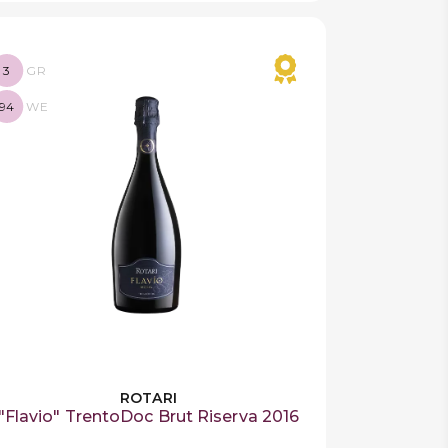
3
GR
94
WE
ROTARI
"Flavio" TrentoDoc Brut Riserva 2016