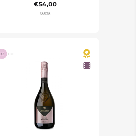
€54,00
S8538
93
LM