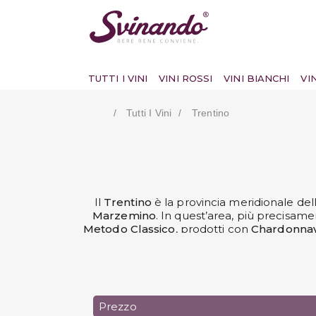
TUTTI I VINI
VINI ROSSI
VINI BIANCHI
VI
Tutti I Vini
Trentino
Il
Trentino
è la provincia meridionale del
Marzemino
. In quest’area, più precisam
Metodo Classico
, prodotti con
Chardonna
essere di almeno 15 mesi, ma se è di al
almeno 36 mesi in bottiglia sono classifica
Lasciati travo
Prezzo