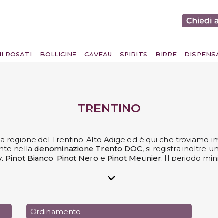
NI ROSATI
BOLLICINE
CAVEAU
SPIRITS
BIRRE
DISPENS
TRENTINO
la regione del Trentino-Alto Adige ed è qui che troviamo 
ente nella
denominazione Trento DOC
, si registra inoltre
y
,
Pinot Bianco
,
Pinot Nero
e
Pinot Meunier
. Il periodo m
meno 24 mesi, in etichetta può essere riportato il millesim
ti come
riserva
, categoria prevista unicamente per gli spum
prevista anche la produzione di
rosati
.
lgere dal gusto dei
vini del Trentino scelti per te dagli espe
Ordinamento