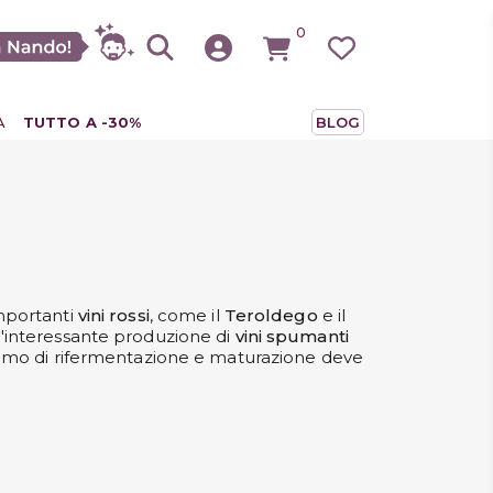
0
A
TUTTO A -30%
BLOG
importanti
vini rossi
, come il
Teroldego
e il
 un'interessante produzione di
vini spumanti
inimo di rifermentazione e maturazione deve
o. Gli spumanti che invece rimangono per
anti bianchi, mentre per le alte categorie è
rti di Svinando
!