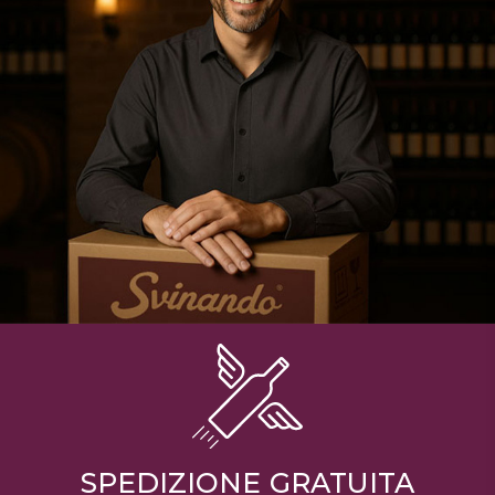
DISPENSA
TUTTO A
-30%
Accedi
Gift
Card
Preferiti
Blog
SPEDIZIONE GRATUITA