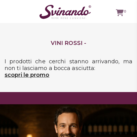
0
TUTTI I
VINI ROSSI -
VINI
VINI ROSSI
I prodotti che cerchi stanno arrivando, ma
non ti lasciamo a bocca asciutta:
VINI
scopri le promo
BIANCHI
VINI
ROSATI
BOLLICINE
CAVEAU
SPIRITS
BIRRE