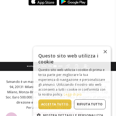
×
Questo sito web utilizza i
cookie
Questo sito web utilizza i cookie di prima e
terza parte per migliorare la tua
BEVI RESPONSABILMENTE
esperienza di navigazione e personalizzare
Svinando è un marchio registrato di Giordano Vini S.p.A. Viale Abruzzi
gli annunci. Utilizzando il nostro sito web
94, 20131 Milano - - C.F., P.IVA e Nr. Iscrizione Registro Imprese di
acconsenti a tutti i cookie in conformità con
Milano, Monza-Brianza, Lodi 04642870960 - R.E.A. MI-2564477 - Cap.
la nostra policy.
Leggi di più
Soc. Euro 500.000 i.v. - Società con Socio Unico e soggetta all'attività di
direzione e coordinamento di
Italian Wine Brands S.p.A.
ACCETTA TUTTO
RIFIUTA TUTTO
Per assistenza e info > +39 0173 550 550 |
customer.service@svinando.com
MOSTRA DETTAGLI E PERSONALIZZA