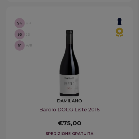
94
RP
95
JS
91
WE
DAMILANO
Barolo DOCG Liste 2016
€75,00
SPEDIZIONE GRATUITA