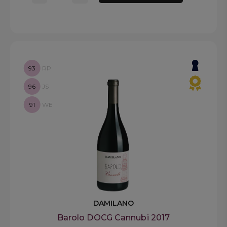
93
RP
96
JS
91
WE
DAMILANO
Barolo DOCG Cannubi 2017