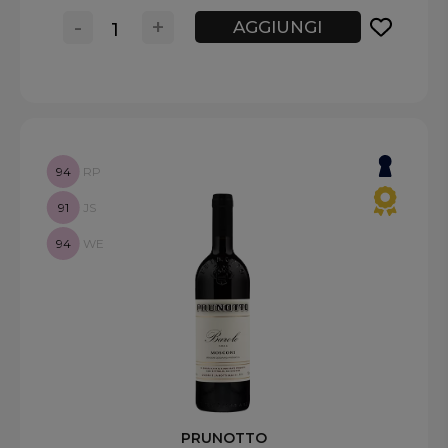
-
+
AGGIUNGI
94
RP
91
JS
94
WE
PRUNOTTO