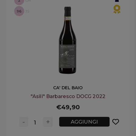
2
GR
96
JS
CA' DEL BAIO
"Asili" Barbaresco DOCG 2022
€49,90
-
+
AGGIUNGI