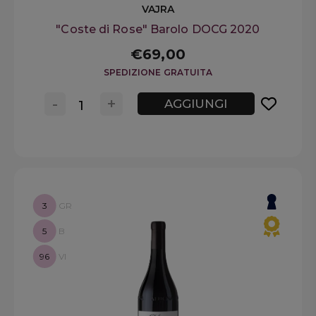
VAJRA
"Coste di Rose" Barolo DOCG 2020
€69,00
SPEDIZIONE GRATUITA
-
+
AGGIUNGI
3
GR
5
B
96
VI