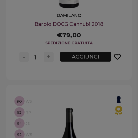
DAMILANO
Barolo DOCG Cannubi 2018
€79,00
SPEDIZIONE GRATUITA
-
+
AGGIUNGI
90
WS
93
RP
94
JS
92
WE