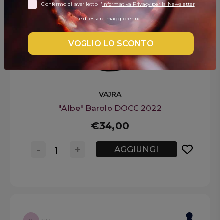
Confermo di aver letto l'
Informativa Privacy per la Newsletter
DISPENSA
e di essere maggiorenne
TUTTO A
-30%
VOGLIO LO SCONTO
Accedi
VAJRA
"Albe" Barolo DOCG 2022
Gift
Card
€34,00
Preferiti
-
+
AGGIUNGI
Blog