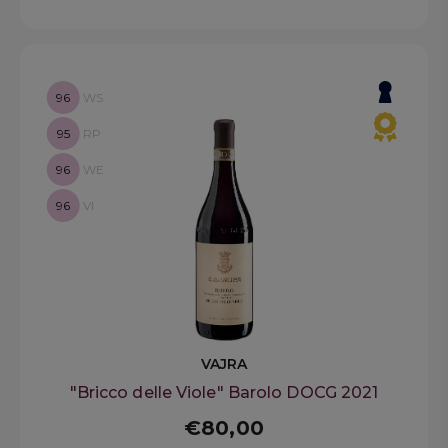
96
WS
95
RP
96
WE
96
VI
VAJRA
"Bricco delle Viole" Barolo DOCG 2021
€80,00