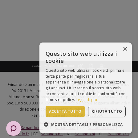
×
Questo sito web utilizza i
cookie
Questo sito web utilizza i cookie di prima e
terza parte per migliorare la tua
BEVI RESPONSABILMENTE
esperienza di navigazione e personalizzare
Svinando è un marchio registrato di Giordano Vini S.p.A. Viale Abruzzi
gli annunci. Utilizzando il nostro sito web
94, 20131 Milano - - C.F., P.IVA e Nr. Iscrizione Registro Imprese di
acconsenti a tutti i cookie in conformità con
Milano, Monza-Brianza, Lodi 04642870960 - R.E.A. MI-2564477 - Cap.
la nostra policy.
Leggi di più
Soc. Euro 500.000 i.v. - Società con Socio Unico e soggetta all'attività di
direzione e coordinamento di
Italian Wine Brands S.p.A.
ACCETTA TUTTO
RIFIUTA TUTTO
Per assistenza e info > +39 0173 550 550 |
customer.service@svinando.com
MOSTRA DETTAGLI E PERSONALIZZA
DE -
Svinando.de
| AT -
Svinando.at
| UK -
Svinando.co.uk
| FR -
Svinando.fr
| BE -
Svinando.be
| NL -
Svinando.nl
| CH -
Svinando.ch
STRETTAMENTE NECESSARI