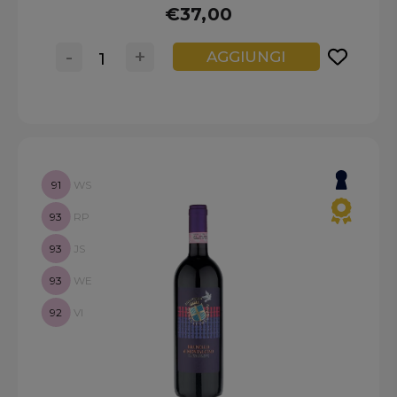
€37,00
-
+
AGGIUNGI
91
WS
93
RP
93
JS
93
WE
92
VI