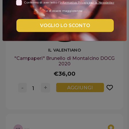
Confermo di aver letto l'
Informativa Privacy per la Newsletter
DISPENSA
e di essere maggiorenne
TUTTO A
-30%
VOGLIO LO SCONTO
Accedi
IL VALENTIANO
"Campaperi" Brunello di Montalcino DOCG
2020
Gift
Card
€36,00
Preferiti
-
+
AGGIUNGI
Blog