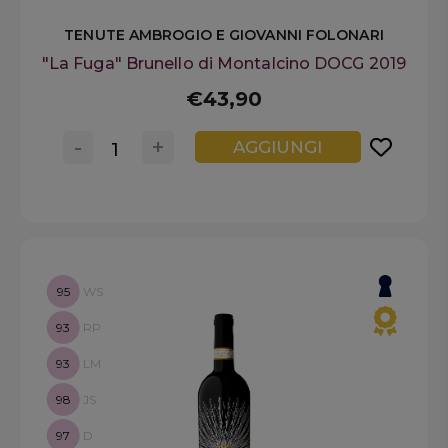
TENUTE AMBROGIO E GIOVANNI FOLONARI
"La Fuga" Brunello di Montalcino DOCG 2019
€43,90
-
+
AGGIUNGI
95
WS
93
RP
93
LM
98
JS
97
D