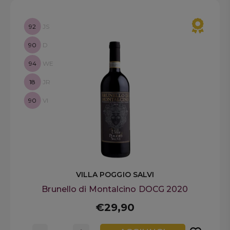
92
JS
90
D
94
WE
18
JR
90
VI
VILLA POGGIO SALVI
Brunello di Montalcino DOCG 2020
€29,90