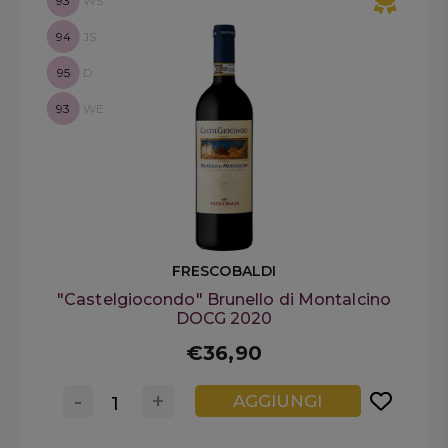
93
WS
94
JS
95
D
93
WE
FRESCOBALDI
"Castelgiocondo" Brunello di Montalcino
DOCG 2020
€36,90
-
+
AGGIUNGI