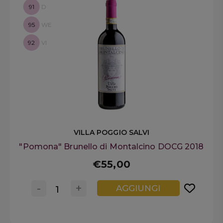
91
D
95
WE
92
VI
VILLA POGGIO SALVI
"Pomona" Brunello di Montalcino DOCG 2018
€55,00
-
+
AGGIUNGI