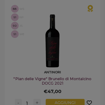
88
WS
91
RP
90
JS
91
WE
ANTINORI
"Pian delle Vigne" Brunello di Montalcino
DOCG 2021
€47,00
-
+
AGGIUNGI