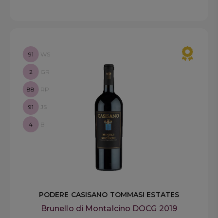
91
WS
2
GR
88
RP
91
JS
4
B
PODERE CASISANO TOMMASI ESTATES
Brunello di Montalcino DOCG 2019