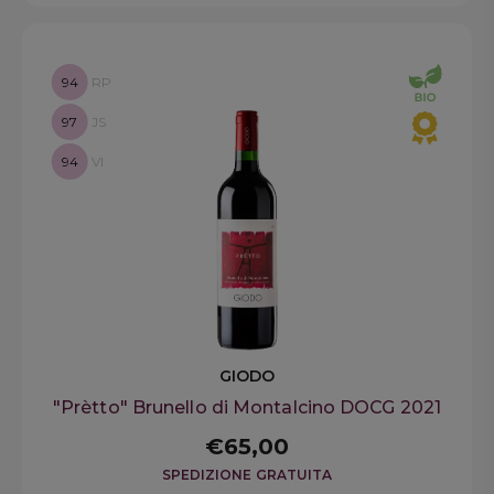
94
RP
97
JS
94
VI
GIODO
"Prètto" Brunello di Montalcino DOCG 2021
€65,00
SPEDIZIONE GRATUITA