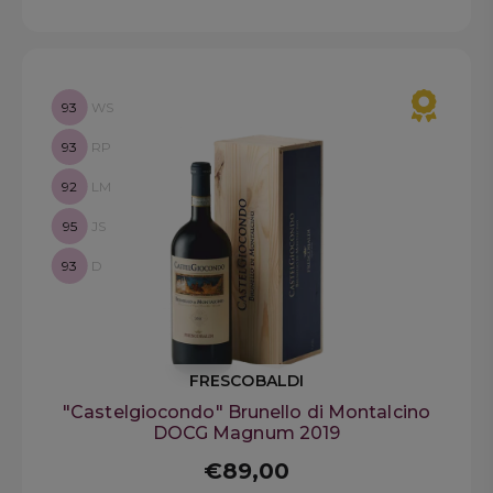
93
WS
93
RP
92
LM
95
JS
93
D
FRESCOBALDI
"Castelgiocondo" Brunello di Montalcino
DOCG Magnum 2019
€89,00