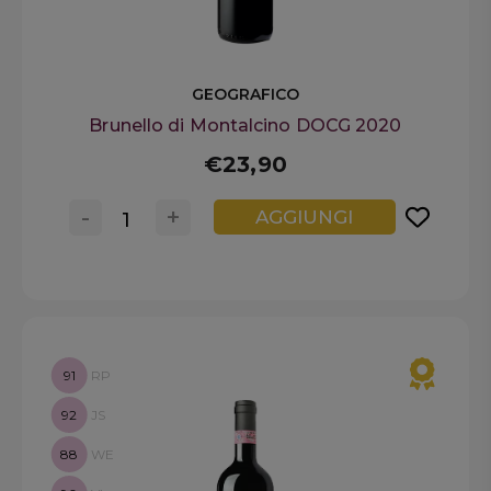
GEOGRAFICO
Brunello di Montalcino DOCG 2020
€23,90
-
+
AGGIUNGI
91
RP
92
JS
88
WE