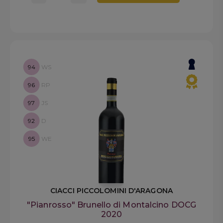
94
WS
96
RP
97
JS
92
D
95
WE
CIACCI PICCOLOMINI D'ARAGONA
"Pianrosso" Brunello di Montalcino DOCG
2020