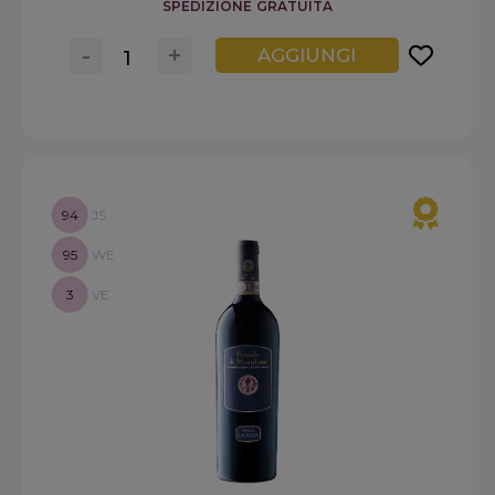
SPEDIZIONE GRATUITA
-
+
AGGIUNGI
94
JS
95
WE
3
VE