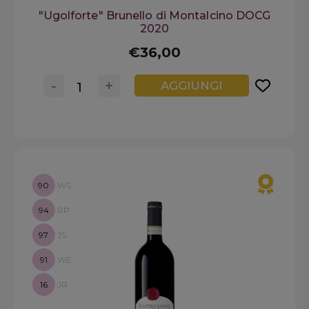
"Ugolforte" Brunello di Montalcino DOCG
2020
€36,00
-
+
AGGIUNGI
90
WS
94
RP
97
JS
91
WE
16
JR