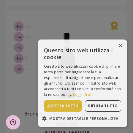
94
WS
94
RP
×
94
JS
Questo sito web utilizza i
cookie
94
D
Questo sito web utilizza i cookie di prima e
96
WE
terza parte per migliorare la tua
esperienza di navigazione e personalizzare
gli annunci. Utilizzando il nostro sito web
acconsenti a tutti i cookie in conformità con
la nostra policy.
Leggi di più
CANALICCHIO DI SOPRA
ACCETTA TUTTO
RIFIUTA TUTTO
Brunello di Montalcino DOCG 2020
MOSTRA DETTAGLI E PERSONALIZZA
€59,00
STRETTAMENTE NECESSARI
SPEDIZIONE GRATUITA