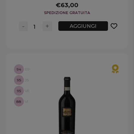
€63,00
SPEDIZIONE GRATUITA
-
+
AGGIUNGI
94
RP
95
JS
95
VE
88
VI