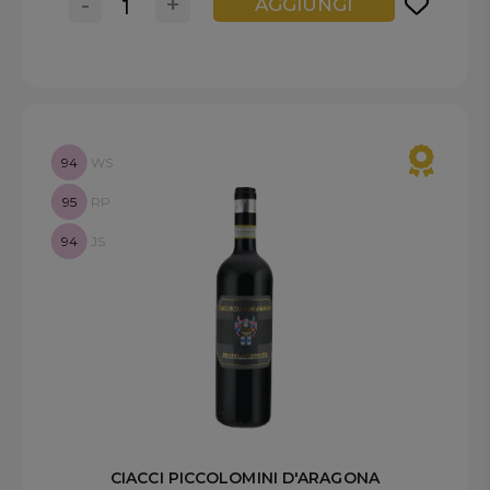
-
+
AGGIUNGI
94
WS
95
RP
94
JS
CIACCI PICCOLOMINI D'ARAGONA