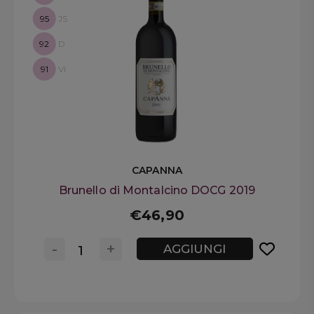
95
JS
92
D
91
VI
CAPANNA
Brunello di Montalcino DOCG 2019
€46,90
-
+
AGGIUNGI