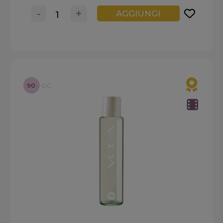
-
+
AGGIUNGI
90
GG