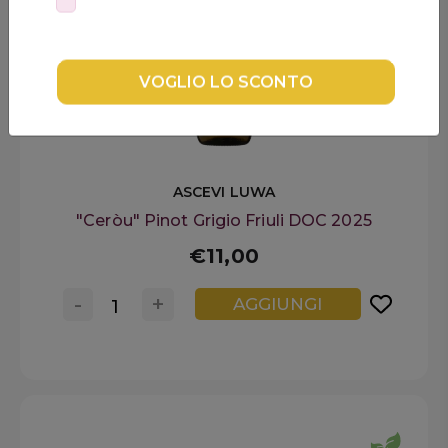
Confermo di aver letto l'
Informativa Privacy per la Newsletter
DISPENSA
e di essere maggiorenne
TUTTO A
-30%
VOGLIO LO SCONTO
Accedi
ASCEVI LUWA
"Ceròu" Pinot Grigio Friuli DOC 2025
Gift
Card
€11,00
Preferiti
-
+
AGGIUNGI
Blog