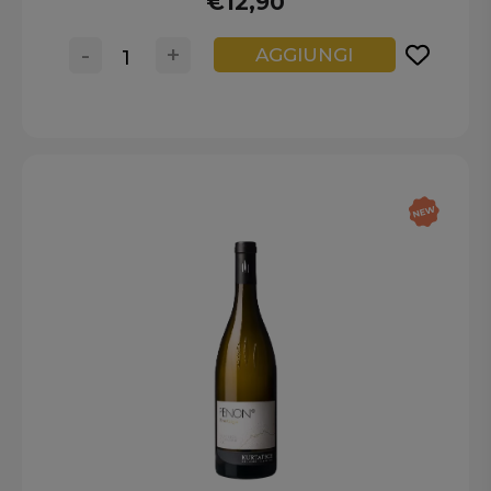
€12,90
-
+
AGGIUNGI