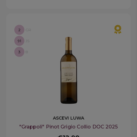
2
GR
91
JS
3
B
ASCEVI LUWA
"Grappoli" Pinot Grigio Collio DOC 2025