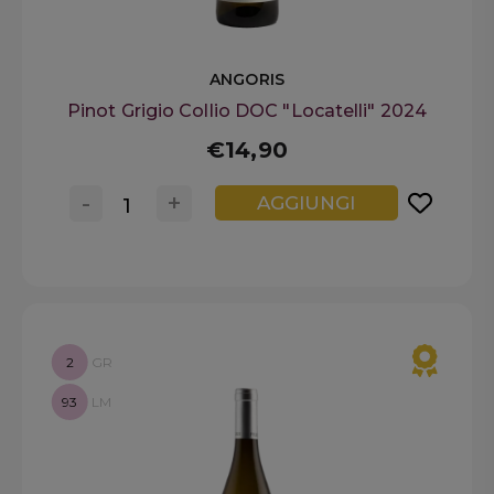
ANGORIS
Pinot Grigio Collio DOC "Locatelli" 2024
€14,90
-
+
AGGIUNGI
2
GR
93
LM