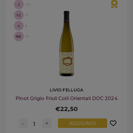
2
GR
92
JS
4
B
88
VE
LIVIO FELLUGA
Pinot Grigio Friuli Colli Orientali DOC 2024
€22,50
-
+
AGGIUNGI