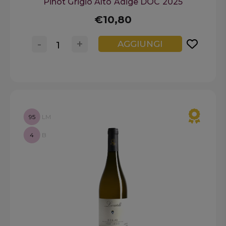
Pinot Grigio Alto Adige DOC 2025
€10,80
-
+
AGGIUNGI
95
LM
4
B