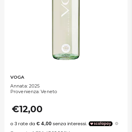
DISPENSA
TUTTO A
-30%
Accedi
Gift
Card
VOGA
Annata
: 2025
Preferiti
Provenienza
: Veneto
Blog
€12,00