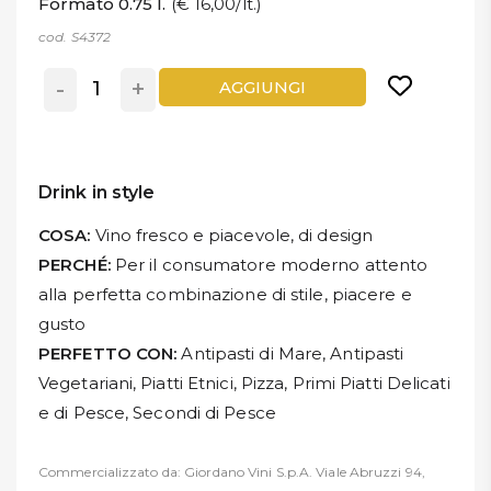
Formato 0.75 l.
(€ 16,00/lt.)
cod. S4372
-
+
AGGIUNGI
Drink in style
COSA:
Vino fresco e piacevole, di design
PERCHÉ:
Per il consumatore moderno attento
alla perfetta combinazione di stile, piacere e
gusto
PERFETTO CON:
Antipasti di Mare, Antipasti
Vegetariani, Piatti Etnici, Pizza, Primi Piatti Delicati
e di Pesce, Secondi di Pesce
Commercializzato da: Giordano Vini S.p.A. Viale Abruzzi 94,