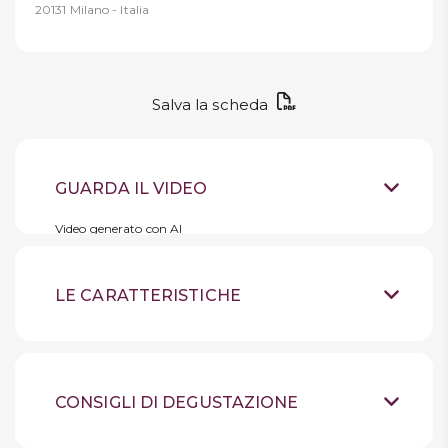
20131 Milano - Italia
Salva la scheda
GUARDA IL VIDEO
Video generato con AI
LE CARATTERISTICHE
Vino bianco fermo
Tipologia
Veneto
Provenienza
CONSIGLI DI DEGUSTAZIONE
100% Pinot Grigio
Uve
Conservare in luogo