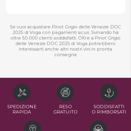
Se vuoi acquistare Pinot Grigio delle Venezie DOC
2025 di Voga con pagamenti sicuri. Svinando ha
oltre 50.000 clienti soddisfatti. Oltre a Pinot Grigio
delle Venezie DOC 2025 di Voga potrebbero
interessarti anche altri nostri
vini in pronta
consegna
SPEDIZIONE
RESO
SODDISFATTI
RAPIDA
GRATUITO
O RIMBORSATI