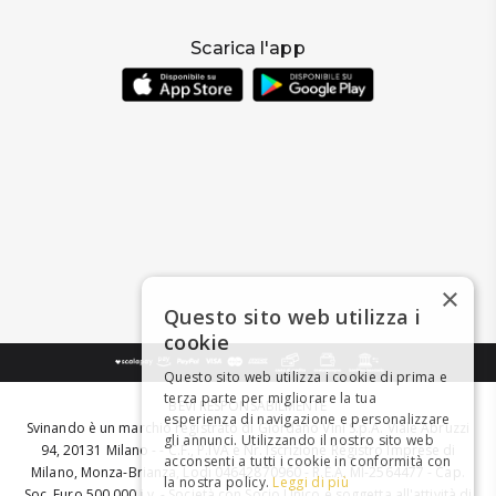
Scarica l'app
×
Questo sito web utilizza i
cookie
Questo sito web utilizza i cookie di prima e
terza parte per migliorare la tua
BEVI RESPONSABILMENTE
esperienza di navigazione e personalizzare
Svinando è un marchio registrato di Giordano Vini S.p.A. Viale Abruzzi
gli annunci. Utilizzando il nostro sito web
94, 20131 Milano - - C.F., P.IVA e Nr. Iscrizione Registro Imprese di
acconsenti a tutti i cookie in conformità con
Milano, Monza-Brianza, Lodi 04642870960 - R.E.A. MI-2564477 - Cap.
la nostra policy.
Leggi di più
Soc. Euro 500.000 i.v. - Società con Socio Unico e soggetta all'attività di