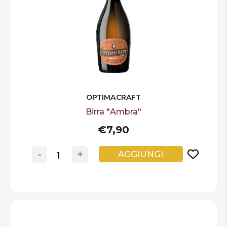
DISPENSA
TUTTO A
-30%
Accedi
OPTIMACRAFT
Birra "Ambra"
Gift
Card
€7,90
Preferiti
-
+
AGGIUNGI
Blog