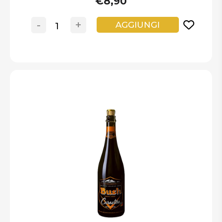
€8,90
-
+
AGGIUNGI