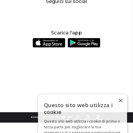
Seguici sui social
Scarica l'app
×
Questo sito web utilizza i
cookie
Questo sito web utilizza i cookie di prima e
terza parte per migliorare la tua
BEVI RESPONSABILMENTE
esperienza di navigazione e personalizzare