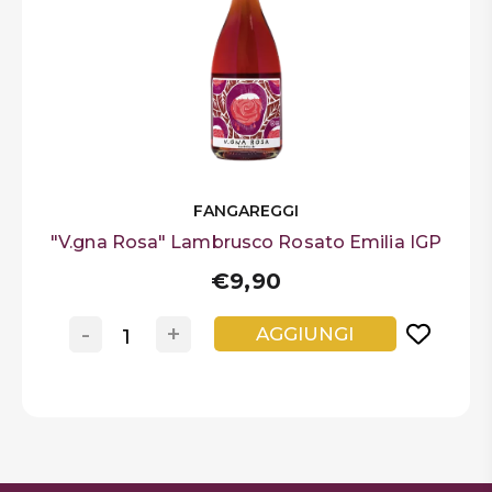
DISPENSA
TUTTO A
-30%
Accedi
FANGAREGGI
"V.gna Rosa" Lambrusco Rosato Emilia IGP
Gift
Card
€9,90
Preferiti
-
+
AGGIUNGI
Blog