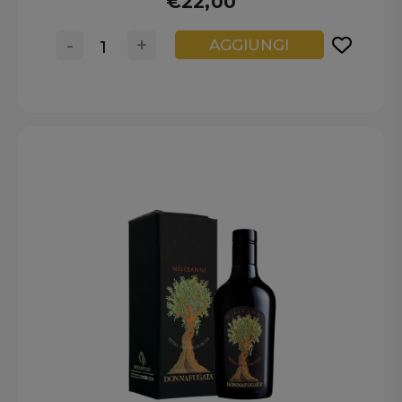
€22,00
-
+
AGGIUNGI