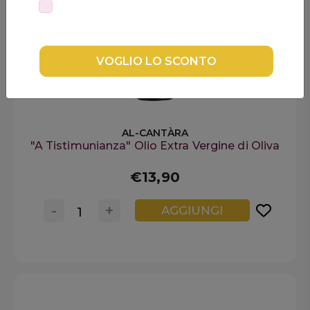
Confermo di aver letto l'
Informativa Privacy per la Newsletter
DISPENSA
e di essere maggiorenne
TUTTO A
-30%
VOGLIO LO SCONTO
Accedi
AL-CANTÀRA
"A Tistimunianza" Olio Extra Vergine di Oliva
Gift
Card
€13,90
Preferiti
-
+
AGGIUNGI
Blog