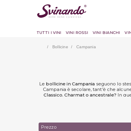
TUTTI I VINI
VINI ROSSI
VINI BIANCHI
VI
Bollicine
Campania
Le
bollicine in
Campania
seguono lo ste
Campania è secolare, tant’è che alcune 
Classico, Charmat o ancestrale?
In que
Se non hai mai avuto occasione di degu
Prezzo