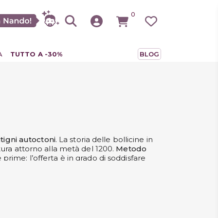
0
A
TUTTO A -30%
BLOG
itigni autoctoni
. La storia delle bollicine in
tura attorno alla metà del 1200.
Metodo
prime: l’offerta è in grado di soddisfare
giusta. Lasciati guidare dalle proposte di