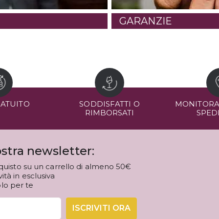
GARANZIE
RATUITO
SODDISFATTI O
MONITORA
RIMBORSATI
SPED
stra newsletter:
quisto su un carrello di almeno 50€
tà in esclusiva
olo per te
ISCRIVITI ORA