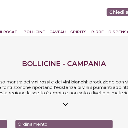
NI ROSATI
BOLLICINE
CAVEAU
SPIRITS
BIRRE
DISPENS
BOLLICINE - CAMPANIA
sso mantra dei
vini rossi
e dei
vini bianchi
: produzione con
v
fonti storiche riportano l’esistenza di
vini spumanti
addirit
sta regione la scelta è ampia e non solo a livello di materie 
realmente tutti i gusti.
stare delle
bollicine della Campania
, questa è l’occasione 
Svinando
!
Ordinamento