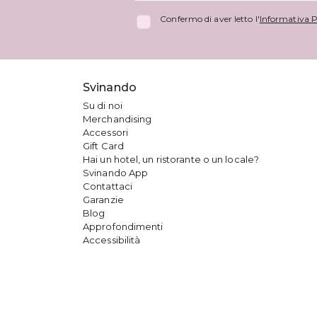
Confermo di aver letto l'
Informativa P
Svinando
Su di noi
Merchandising
Accessori
Gift Card
Hai un hotel, un ristorante o un locale?
Svinando App
Contattaci
Garanzie
Blog
Approfondimenti
Accessibilità