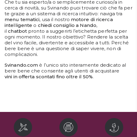
Che tu sia esperto/a o semplicemente curioso/a in
cerca di novità, su Svinando puoi trovare ciò che fa per
DISPENSA
te grazie a un sistema di ricerca intuitivo: naviga tra
menu tematici
, usa il nostro
motore di ricerca
TUTTO A
intelligente
o
chiedi consiglio a Nando
,
-30%
il
chatbot
pronto a suggerirti l’etichetta perfetta per
ogni momento. Il nostro obiettivo? Rendere la scelta
del vino facile, divertente e accessibile a tutti. Perché
bere bene è una questione di saper vivere, non di
Accedi
complicazioni.
Svinando.com
è l’unico sito interamente dedicato al
bere bene che consente agli utenti di acquistare
Gift
Card
vini in offerta scontati fino oltre il 50%
.
Preferiti
Blog