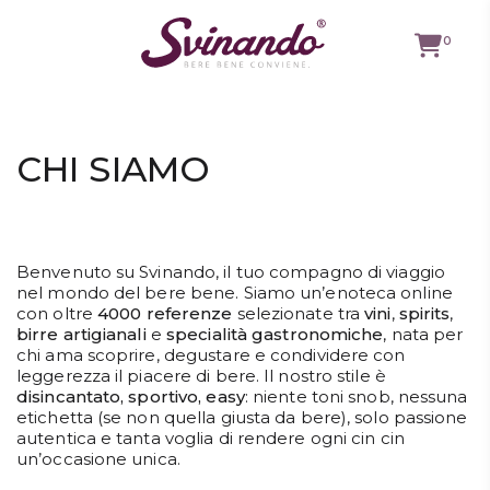
0
TUTTI I
VINI
CHI SIAMO
VINI ROSSI
VINI
Benvenuto su Svinando, il tuo compagno di viaggio
BIANCHI
nel mondo del bere bene. Siamo un’enoteca online
VINI
con oltre
4000 referenze
selezionate tra
vini
,
spirits
,
ROSATI
birre artigianali
e
specialità gastronomiche
, nata per
chi ama scoprire, degustare e condividere con
BOLLICINE
leggerezza il piacere di bere. Il nostro stile è
disincantato, sportivo, easy
: niente toni snob, nessuna
CAVEAU
etichetta (se non quella giusta da bere), solo passione
autentica e tanta voglia di rendere ogni cin cin
SPIRITS
un’occasione unica.
BIRRE