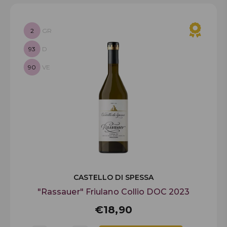
2
GR
93
D
90
VE
CASTELLO DI SPESSA
"Rassauer" Friulano Collio DOC 2023
€18,90