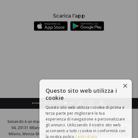
Scarica l'app
×
Questo sito web utilizza i
cookie
Questo sito web utilizza i cookie di prima e
terza parte per migliorare la tua
BEVI RESPONSABILMENTE
esperienza di navigazione e personalizzare
Svinando è un marchio registrato di Giordano Vini S.p.A. Viale Abruzzi
gli annunci. Utilizzando il nostro sito web
94, 20131 Milano - - C.F., P.IVA e Nr. Iscrizione Registro Imprese di
acconsenti a tutti i cookie in conformità con
Milano, Monza-Brianza, Lodi 04642870960 - R.E.A. MI-2564477 - Cap.
la nostra policy.
Leggi di più