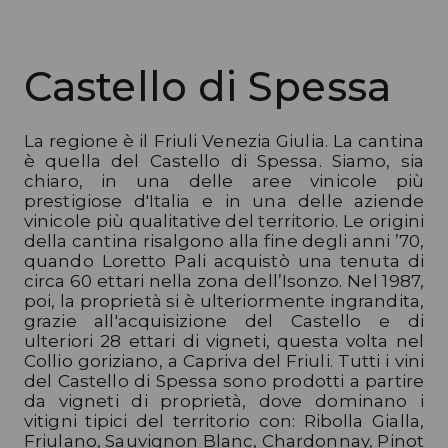
Confermo di aver letto l'
Informativa Privacy per la Newsletter
DISPENSA
e di essere maggiorenne
TUTTO A
Castello di Spessa
-30%
VOGLIO LO SCONTO
La regione è il Friuli Venezia Giulia. La cantina
è quella del Castello di Spessa. Siamo, sia
Accedi
chiaro, in una delle aree vinicole più
prestigiose d'Italia e in una delle aziende
vinicole più qualitative del territorio. Le origini
Gift
della cantina risalgono alla fine degli anni ’70,
Card
quando Loretto Pali acquistò una tenuta di
circa 60 ettari nella zona dell’Isonzo. Nel 1987,
Preferiti
poi, la proprietà si è ulteriormente ingrandita,
grazie all'acquisizione del Castello e di
ulteriori 28 ettari di vigneti, questa volta nel
Blog
Collio goriziano, a Capriva del Friuli. Tutti i vini
del Castello di Spessa sono prodotti a partire
da vigneti di proprietà, dove dominano i
vitigni tipici del territorio con: Ribolla Gialla,
Friulano, Sauvignon Blanc, Chardonnay, Pinot