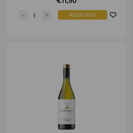
€11,90
-
+
AGGIUNGI