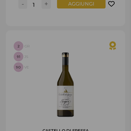
-
+
AGGIUNGI
2
GR
91
JS
90
VE
CASTELLO DI SPESSA