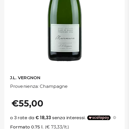
DISPENSA
TUTTO A
-30%
Accedi
Gift
Card
J.L. VERGNON
Preferiti
Provenienza
: Champagne
Blog
€55,00
Formato 0.75 l.
(€ 73,33/lt.)