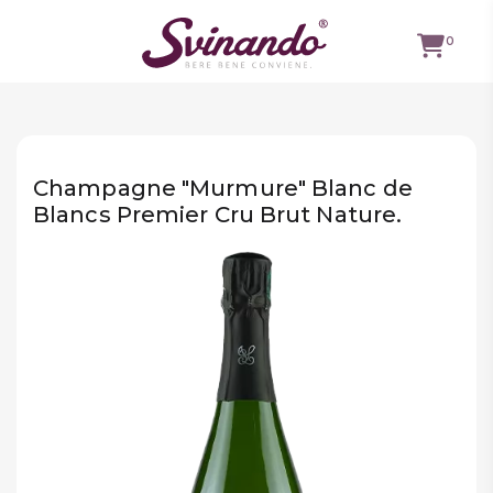
0
TUTTI I
VINI
Champagne "Murmure" Blanc de
VINI ROSSI
Blancs Premier Cru Brut Nature.
VINI
BIANCHI
VINI
ROSATI
BOLLICINE
CAVEAU
SPIRITS
BIRRE