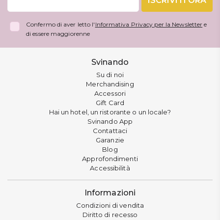
ISCRIVITI ORA
Confermo di aver letto l'
Informativa Privacy per la Newsletter
e
di essere maggiorenne
Svinando
Su di noi
Merchandising
Accessori
Gift Card
Hai un hotel, un ristorante o un locale?
Svinando App
Contattaci
Garanzie
Blog
Approfondimenti
Accessibilità
Informazioni
Condizioni di vendita
Diritto di recesso