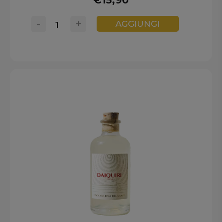
€15,90
-
+
AGGIUNGI