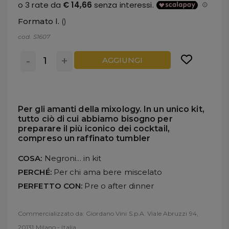
Formato l.
()
cod. S1607
-
+
AGGIUNGI
Per gli amanti della mixology. In un unico kit,
tutto ciò di cui abbiamo bisogno per
preparare il più iconico dei cocktail,
compreso un raffinato tumbler
COSA:
Negroni... in kit
PERCHÉ:
Per chi ama bere miscelato
PERFETTO CON:
Pre o after dinner
Commercializzato da: Giordano Vini S.p.A. Viale Abruzzi 94,
20131 Milano - Italia