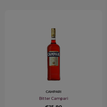
suo gusto intenso deriva da una selezione
dei più pregiati botanical come il legno di
sandalo rosso e tre varietà di artemisia. In
seguito, il Bitter MARTINI Riserva Speciale,
che grazie all’accurata selezione di
botanical come zafferano, angostura e
calumba, conferisce al cocktail le note
amare che lo rendono così speciale. Infine,
Bombay Sapphire con la sua inimitabile
bottiglia blu e un gusto bilanciato, morbido
e sofisticato.Quindi, come preparare il
perfetto cocktail MARTINI Negroni? Riempi
il bicchiere tumbler con tanto ghiaccio,
versa 30ml di Martini Riserva Speciale
Ambrato, Martini Riserva Speciale Bitter e
Bombay Sapphire. Mescola e guarnisci con
una fetta d’arancia.
CAMPARI
Bitter Campari