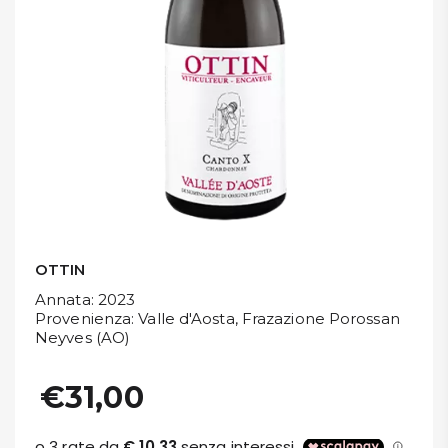
DISPENSA
TUTTO A
-30%
Accedi
Gift
Card
OTTIN
Preferiti
Annata
: 2023
Provenienza
: Valle d'Aosta, Frazazione Porossan
Neyves (AO)
Blog
€31,00