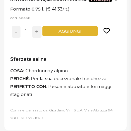
Formato 0.75 l.
(€ 41,33/lt.)
cod. S8446
-
+
AGGIUNGI
Sferzata salina
COSA:
Chardonnay alpino
PERCHÉ:
Per la sua eccezionale freschezza
PERFETTO CON:
Pesce elaborato e formaggi
stagionati
Commercializzato da: Giordano Vini S.p.A. Viale Abruzzi 94,
20131 Milano - Italia