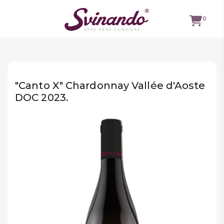
0
TUTTI I
VINI
"Canto X" Chardonnay Vallée d'Aoste
VINI ROSSI
DOC 2023.
VINI
BIANCHI
VINI
ROSATI
BOLLICINE
CAVEAU
SPIRITS
BIRRE