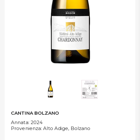
DISPENSA
TUTTO A
-30%
Accedi
Gift
Card
Preferiti
Blog
CANTINA BOLZANO
Annata
: 2024
Provenienza
: Alto Adige, Bolzano