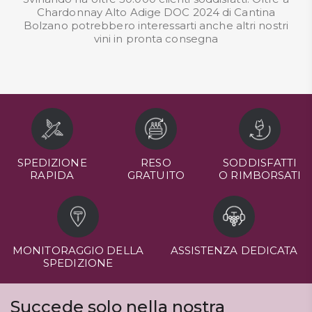
Chardonnay Alto Adige DOC 2024 di Cantina
Bolzano potrebbero interessarti anche altri nostri
vini in pronta consegna
SPEDIZIONE
RESO
SODDISFATTI
RAPIDA
GRATUITO
O RIMBORSATI
MONITORAGGIO DELLA
ASSISTENZA DEDICATA
SPEDIZIONE
Succede solo nella nostra