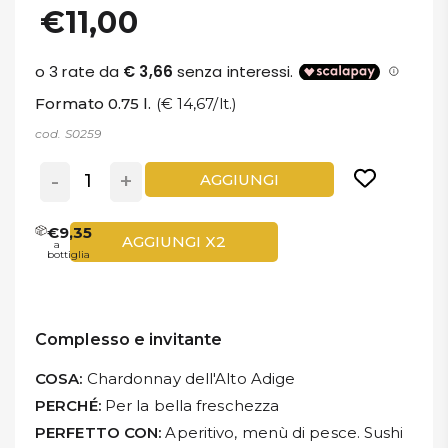
€11,00
Formato 0.75 l.
(€ 14,67/lt.)
cod. S0259
-
+
AGGIUNGI
€9,35
AGGIUNGI X2
a
bottiglia
Complesso e invitante
COSA:
Chardonnay dell'Alto Adige
PERCHÉ:
Per la bella freschezza
PERFETTO CON:
Aperitivo, menù di pesce. Sushi