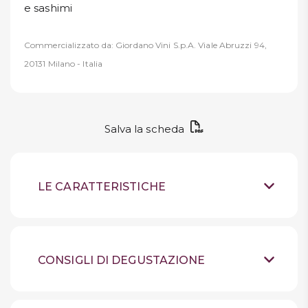
e sashimi
Commercializzato da: Giordano Vini S.p.A. Viale Abruzzi 94,
20131 Milano - Italia
Salva la scheda
LE CARATTERISTICHE
Vino bianco fermo
Tipologia
Alto Adige
Provenienza
CONSIGLI DI DEGUSTAZIONE
100% Chardonnay
Uve
Conservare in luogo
Suggerimenti
fresco, lontano dalla luce,