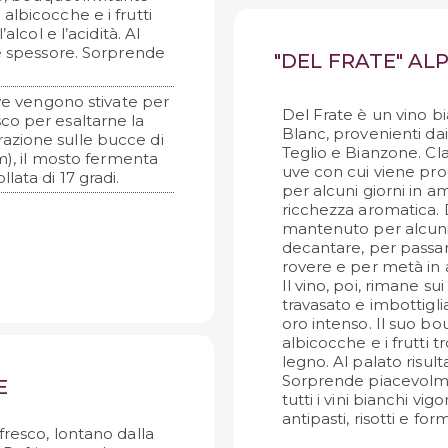
 albicocche e i frutti
alcol e l’acidità. Al
de spessore. Sorprende
"DEL FRATE" ALP
ve vengono stivate per
Del Frate è un vino 
sco per esaltarne la
Blanc, provenienti dai
azione sulle bucce di
Teglio e Bianzone. Cla
tm), il mosto fermenta
uve con cui viene pr
lata di 17 gradi.
per alcuni giorni in a
ricchezza aromatica. 
mantenuto per alcuni 
decantare, per passare
rovere e per metà in a
Il vino, poi, rimane sui
travasato e imbottiglia
oro intenso. Il suo bo
albicocche e i frutti t
legno. Al palato risul
Sorprende piacevolme
E
tutti i vini bianchi v
antipasti, risotti e fo
fresco, lontano dalla