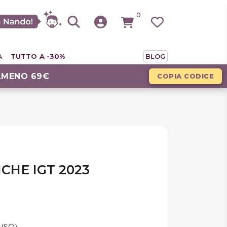
0
A
TUTTO A -30%
BLOG
LMENO 69€
COPIA CODICE
ICHE IGT 2023
 (SO)