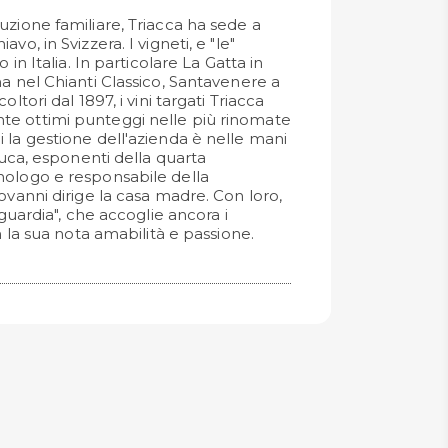
uzione familiare, Triacca ha sede a
vo, in Svizzera. I vigneti, e "le"
 in Italia. In particolare La Gatta in
na nel Chianti Classico, Santavenere a
ltori dal 1897, i vini targati Triacca
e ottimi punteggi nelle più rinomate
 la gestione dell'azienda è nelle mani
 Luca, esponenti della quarta
nologo e responsabile della
ovanni dirige la casa madre. Con loro,
 guardia", che accoglie ancora i
on la sua nota amabilità e passione.