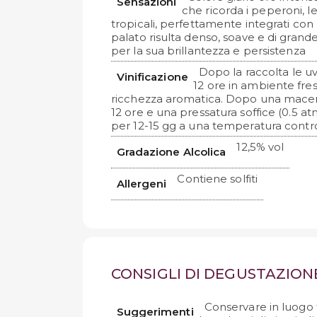
Sensazioni
che ricorda i peperoni, le
tropicali, perfettamente integrati con l’
palato risulta denso, soave e di gran
per la sua brillantezza e persistenza
Dopo la raccolta le u
Vinificazione
12 ore in ambiente fre
ricchezza aromatica. Dopo una macer
12 ore e una pressatura soffice (0.5 a
per 12-15 gg a una temperatura control
12,5% vol
Gradazione Alcolica
Contiene solfiti
Allergeni
CONSIGLI DI DEGUSTAZION
Conservare in luogo 
Suggerimenti