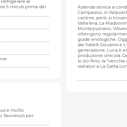
. Refrigerare al
re 5 minuti prima del
Azienda storica a cond
Campascio, in Valposchia
cantine, però, si trovano
Valtellina, La Madonni
Montepulciano. Vitivinico
ottengono regolarment
guide enologiche. Oggi
dei fratelli Giovanni e
generazione. Luca è e
produzione vinicola. Gi
arne
lo zio Rino, la "vecchia
visitatori a La Gatta c
mus e molto
o favorevoli per