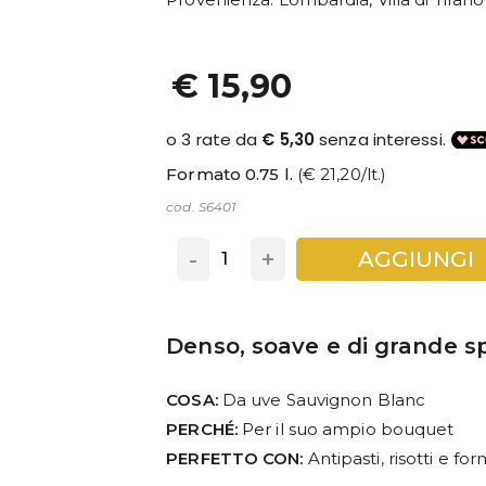
€ 15,90
Formato 0.75 l.
(€ 21,20/lt.)
cod. S6401
-
+
AGGIUNGI
Denso, soave e di grande s
COSA:
Da uve Sauvignon Blanc
PERCHÉ:
Per il suo ampio bouquet
PERFETTO CON:
Antipasti, risotti e f