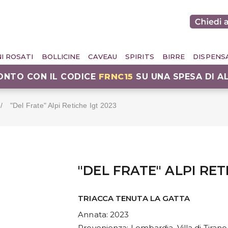
NI ROSATI
BOLLICINE
CAVEAU
SPIRITS
BIRRE
DISPENS
CONTO CON IL CODICE
FRNC15
SU UNA SPESA DI A
"del Frate" Alpi Retiche Igt 2023
"DEL FRATE" ALPI RET
TRIACCA TENUTA LA GATTA
Annata
: 2023
Provenienza
: Lombardia, Villa di Tirano