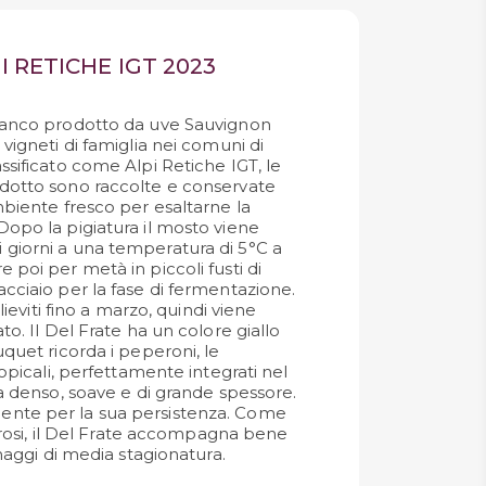
I RETICHE IGT 2023
bianco prodotto da uve Sauvignon
 vigneti di famiglia nei comuni di
ssificato come Alpi Retiche IGT, le
odotto sono raccolte e conservate
mbiente fresco per esaltarne la
Dopo la pigiatura il mosto viene
giorni a una temperatura di 5°C a
 poi per metà in piccoli fusti di
cciaio per la fase di fermentazione.
 lieviti fino a marzo, quindi viene
to. Il Del Frate ha un colore giallo
uquet ricorda i peperoni, le
ropicali, perfettamente integrati nel
ta denso, soave e di grande spessore.
nte per la sua persistenza. Come
igorosi, il Del Frate accompagna bene
rmaggi di media stagionatura.