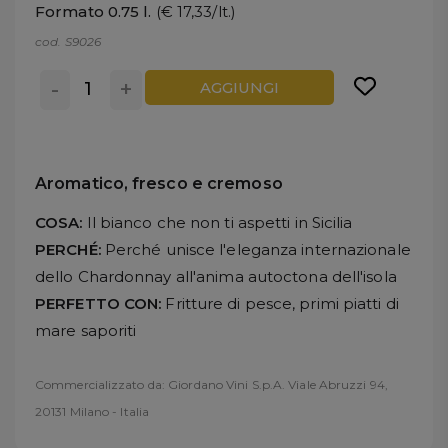
Formato 0.75 l.
(€ 17,33/lt.)
cod. S9026
-
+
AGGIUNGI
Aromatico, fresco e cremoso
COSA:
Il bianco che non ti aspetti in Sicilia
PERCHÉ:
Perché unisce l'eleganza internazionale
dello Chardonnay all'anima autoctona dell'isola
PERFETTO CON:
Fritture di pesce, primi piatti di
mare saporiti
Commercializzato da: Giordano Vini S.p.A. Viale Abruzzi 94,
20131 Milano - Italia