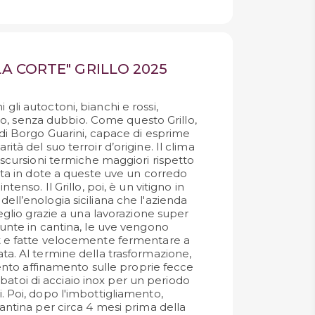
LA CORTE" GRILLO 2025
li autoctoni, bianchi e rossi,
anto, senza dubbio. Come questo Grillo,
 di Borgo Guarini, capace di esprime
ità del suo terroir d’origine. Il clima
escursioni termiche maggiori rispetto
orta in dote a queste uve un corredo
tenso. Il Grillo, poi, è un vitigno in
ell’enologia siciliana che l'azienda
meglio grazie a una lavorazione super
iunte in cantina, le uve vengono
t e fatte velocemente fermentare a
ta. Al termine della trasformazione,
 lento affinamento sulle proprie fecce
serbatoi di acciaio inox per un periodo
. Poi, dopo l'imbottigliamento,
antina per circa 4 mesi prima della