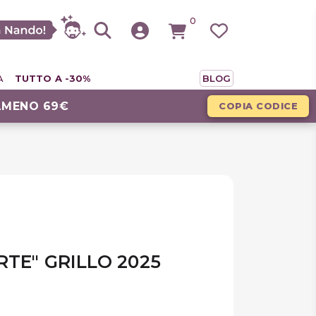
0
A
TUTTO A -30%
BLOG
LMENO 69€
COPIA CODICE
RTE" GRILLO 2025