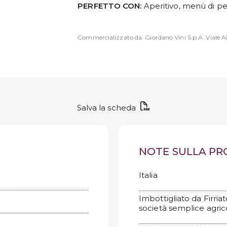
PERFETTO CON:
Aperitivo, menù di p
Commercializzato da: Giordano Vini S.p.A. Viale Ab
Salva la scheda
NOTE SULLA P
Italia
Imbottigliato da Firriato
società semplice agric