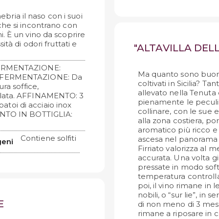
nebria il naso con i suoi
 che si incontrano con
. È un vino da scoprire
tà di odori fruttati e
"ALTAVILLA DEL
ERMENTAZIONE:
Ma quanto sono buoni g
I FERMENTAZIONE: Da
coltivati in Sicilia? T
ra soffice,
allevato nella Tenuta
llata. AFFINAMENTO: 3
pienamente le peculiar
rbatoi di acciaio inox
collinare, con le sue 
ENTO IN BOTTIGLIA:
alla zona costiera, p
aromatico più ricco e in
Contiene solfiti
ascesa nel panorama d
geni
Firriato valorizza al 
accurata. Una volta g
pressate in modo sof
temperatura controlla
poi, il vino rimane in
nobili, o “sur lie”, in 
E
di non meno di 3 mesi
rimane a riposare in c