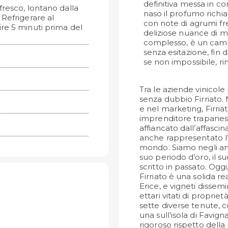
definitiva messa in co
fresco, lontano dalla
naso il profumo richi
. Refrigerare al
con note di agrumi fre
re 5 minuti prima del
deliziose nuance di 
complesso, è un camp
senza esitazione, fin d
se non impossibile, ri
Tra le aziende vinicole 
senza dubbio Firriato.
e nel marketing, Firriat
imprenditore trapanes
affiancato dall’affasci
anche rappresentato l
mondo. Siamo negli anni 
suo periodo d’oro, il 
scritto in passato. Oggi
Firriato è una solida r
Erice, e vigneti dissemin
ettari vitati di propriet
sette diverse tenute, 
una sull’isola di Favig
rigoroso rispetto della