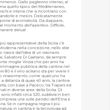
mmercio. Giallo paglierino intenso, al
ama quello tipico del Mediterraneo,
schi e intensi che si incontrano con
mandorle e meloni. Delicatamente
ione di aromaticità. Da stappare,
al momento dell'aperitivo. Difficile,
manere delusi!
più rappresentative della Sicilia c’è
 Moderna nella concezione, nello stile
o nasce dall’idea di un visionario
e, Salvatore Di Gaetano, da sempre
nante moglie Vinzia che per anni ha
’immagine pubblica della cantina nel
80 e il vino siciliano sta per vivere il
suo rinascimento, come qualcuno ha
, a distanza di quasi 40 anni, la cantina
ealtà, con base a Paceco, tra Trapani ed
ati in diverse aree della Sicilia. Gli
à sono infatti circa 320, suddivisi in ben
compresa una sulle pendici dell’Etna e
nana. Se in campagna regna il più
 natura, in cantina è la tecnologia ad