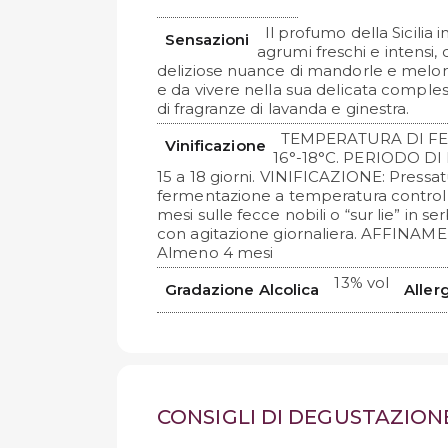
Il profumo della Sicilia i
Sensazioni
agrumi freschi e intensi,
deliziose nuance di mandorle e meloni
e da vivere nella sua delicata complessi
di fragranze di lavanda e ginestra.
TEMPERATURA DI F
Vinificazione
16°-18°C. PERIODO D
15 a 18 giorni. VINIFICAZIONE: Pressatu
fermentazione a temperatura contro
mesi sulle fecce nobili o “sur lie” in se
con agitazione giornaliera. AFFINAM
Almeno 4 mesi
13% vol
Gradazione Alcolica
Aller
CONSIGLI DI DEGUSTAZION