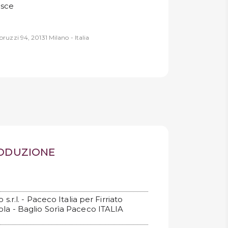
esce
ruzzi 94, 20131 Milano - Italia
RODUZIONE
 s.r.l. - Paceco Italia per Firriato
ola - Baglio Sorìa Paceco ITALIA