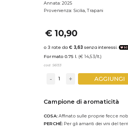
Annata
: 2025
Provenienza
: Sicilia, Trapani
€ 10,90
Formato 0.75 l.
(€ 14,53/lt.)
cod. S6133
-
+
AGGIUNGI
Campione di aromaticità
COSA:
Affinato sulle proprie fecce nobi
PERCHÉ:
Per gli amanti dei vini del terr