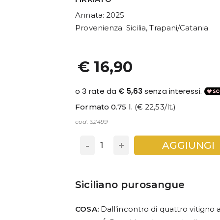
Annata
: 2025
Provenienza
: Sicilia, Trapani/Catania
€ 16,90
Formato 0.75 l.
(€ 22,53/lt.)
cod. S2499
-
+
AGGIUNGI
Siciliano purosangue
COSA:
Dall'incontro di quattro vitigno 