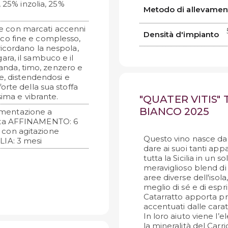
 25% inzolia, 25%
Metodo di allevamen
nte con marcati accenni
Densità d'impianto
co fine e complesso,
icordano la nespola,
agara, il sambuco e il
avanda, timo, zenzero e
e, distendendosi e
rte della sua stoffa
sima e vibrante.
"QUATER VITIS" 
BIANCO 2025
ermentazione a
ata AFFINAMENTO: 6
ox con agitazione
Questo vino nasce da u
IA: 3 mesi
dare ai suoi tanti appa
tutta la Sicilia in un so
meraviglioso blend di q
aree diverse dell'isol
meglio di sé e di espri
Catarratto apporta pr
accentuati dalle cara
In loro aiuto viene l’
la mineralità del Carr