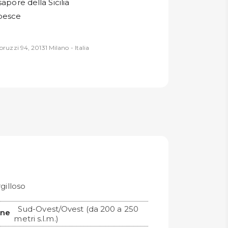
sapore della Sicilia
 pesce
ruzzi 94, 20131 Milano - Italia
gilloso
Sud-Ovest/Ovest (da 200 a 250
ine
metri s.l.m.)