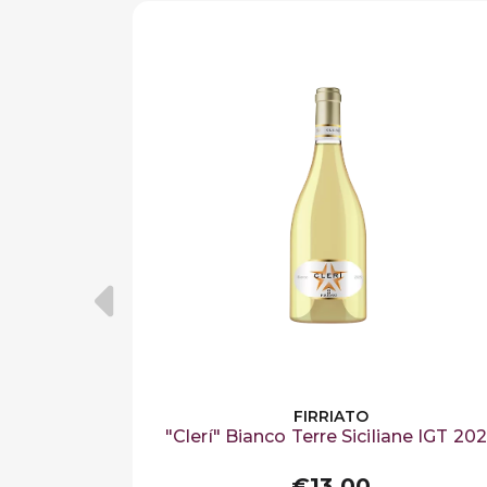
FIRRIATO
"Clerí" Bianco Terre Siciliane IGT 20
€13,00