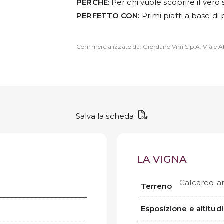
PERCHÉ:
Per chi vuole scoprire il vero 
PERFETTO CON:
Primi piatti a base di
Commercializzato da: Giordano Vini S.p.A. Viale Ab
Salva la scheda
LA VIGNA
Calcareo-ar
Terreno
Esposizione e altitud