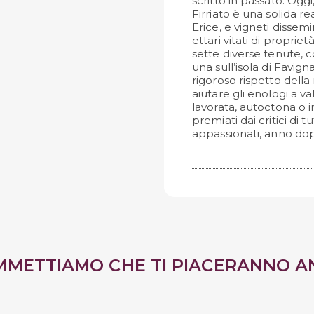
scritto in passato. Oggi
Firriato è una solida r
Erice, e vigneti dissemin
ettari vitati di propriet
sette diverse tenute, 
una sull’isola di Favig
rigoroso rispetto della
aiutare gli enologi a va
lavorata, autoctona o in
premiati dai critici di t
appassionati, anno do
MMETTIAMO CHE TI PIACERANNO A