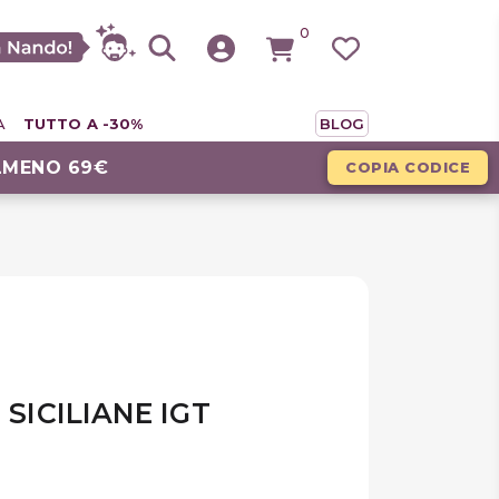
0
A
TUTTO A -30%
BLOG
LMENO 69€
COPIA CODICE
 SICILIANE IGT