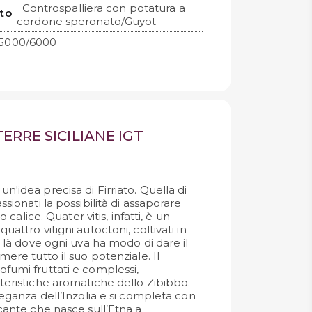
Controspalliera con potatura a
to
cordone speronato/Guyot
5000/6000
TERRE SICILIANE IGT
n'idea precisa di Firriato. Quella di
ssionati la possibilità di assaporare
lo calice. Quater vitis, infatti, è un
uattro vitigni autoctoni, coltivati in
a, là dove ogni uva ha modo di dare il
mere tutto il suo potenziale. Il
ofumi fruttati e complessi,
tteristiche aromatiche dello Zibibbo.
eleganza dell’Inzolia e si completa con
icante che nasce sull’Etna a