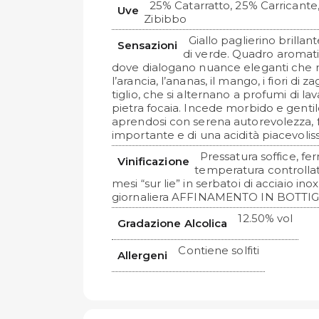
25% Catarratto, 25% Carricante,
Uve
Zibibbo
Giallo paglierino brilla
Sensazioni
di verde. Quadro aromati
dove dialogano nuance eleganti che r
l’arancia, l’ananas, il mango, i fiori di z
tiglio, che si alternano a profumi di l
pietra focaia. Incede morbido e gentil
aprendosi con serena autorevolezza, fo
importante e di una acidità piacevolis
Pressatura soffice, f
Vinificazione
temperatura controll
mesi “sur lie” in serbatoi di acciaio in
giornaliera AFFINAMENTO IN BOTTIGL
12.50% vol
Gradazione Alcolica
Contiene solfiti
Allergeni