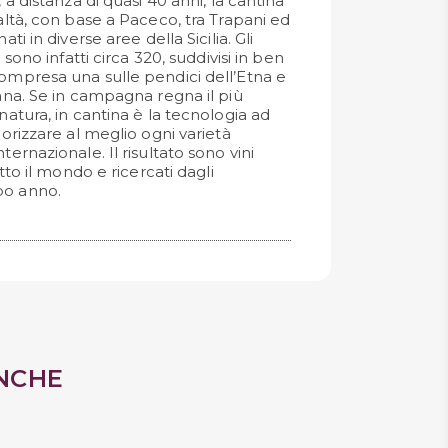
, a distanza di quasi 40 anni, la cantina
ealtà, con base a Paceco, tra Trapani ed
ati in diverse aree della Sicilia. Gli
à sono infatti circa 320, suddivisi in ben
compresa una sulle pendici dell’Etna e
nana. Se in campagna regna il più
 natura, in cantina è la tecnologia ad
lorizzare al meglio ogni varietà
ternazionale. Il risultato sono vini
utto il mondo e ricercati dagli
po anno.
NCHE