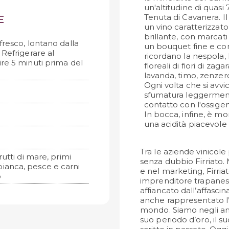
un'altitudine di quasi 
Tenuta di Cavanera. Il 
E
un vino caratterizzato
brillante, con marcati
fresco, lontano dalla
un bouquet fine e com
. Refrigerare al
ricordano la nespola, l
re 5 minuti prima del
floreali di fiori di za
lavanda, timo, zenzero 
Ogni volta che si avvic
sfumatura leggerment
contatto con l'ossige
In bocca, infine, è m
una acidità piacevole 
Tra le aziende vinicole 
rutti di mare, primi
senza dubbio Firriato.
 bianca, pesce e carni
e nel marketing, Firriat
o
imprenditore trapanes
affiancato dall’affasci
anche rappresentato l
mondo. Siamo negli anni 
suo periodo d’oro, il 