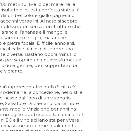
700 metri sul livello del mare nella
risultato di questa perfetta sintesi, è
 da un bel colore giallo paglierino
 accenni verdolini. Al naso si scopre
plesso, con sensazioni fruttate che
’arancia, l’ananas e il mango, e
gara, sambuco e tiglio, ma anche
e pietra focaia. Difficile annoiarsi.
ina il calice al naso di scopre una
e diversa. Bastano pochi minuti di
no per scoprire una nuova sfumatura.
orbido e gentile, ben supportato da
e vibrante.
più rappresentative della Sicilia c’è
 Moderna nella concezione, nello stile
o nasce dall’idea di un visionario
e, Salvatore Di Gaetano, da sempre
nante moglie Vinzia che per anni ha
’immagine pubblica della cantina nel
80 e il vino siciliano sta per vivere il
suo rinascimento, come qualcuno ha