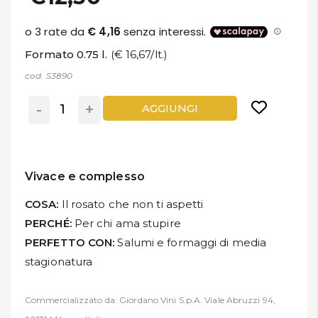
Formato 0.75 l.
(€ 16,67/lt.)
cod. S3890
-
+
AGGIUNGI
Vivace e complesso
COSA:
Il rosato che non ti aspetti
PERCHÉ:
Per chi ama stupire
PERFETTO CON:
Salumi e formaggi di media
stagionatura
Commercializzato da: Giordano Vini S.p.A. Viale Abruzzi 94,