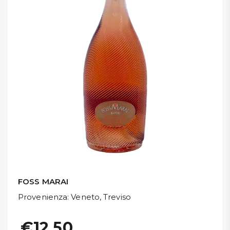
DISPENSA
TUTTO A
-30%
Accedi
Gift
Card
Preferiti
Blog
FOSS MARAI
Provenienza
: Veneto, Treviso
€12,50