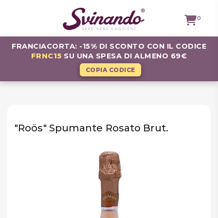
0
FRANCIACORTA: -15% DI SCONTO CON IL CODICE
FRNC15
SU UNA SPESA DI ALMENO 69€
TUTTI I
VINI
COPIA CODICE
VINI ROSSI
VINI
BIANCHI
"Roös" Spumante Rosato Brut.
VINI
ROSATI
BOLLICINE
CAVEAU
SPIRITS
BIRRE