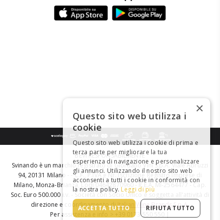
×
Questo sito web utilizza i
cookie
Questo sito web utilizza i cookie di prima e
terza parte per migliorare la tua
BEVI RESPONSABILMENTE
esperienza di navigazione e personalizzare
Svinando è un marchio registrato di Giordano Vini S.p.A. Viale Abruzzi
gli annunci. Utilizzando il nostro sito web
94, 20131 Milano - - C.F., P.IVA e Nr. Iscrizione Registro Imprese di
acconsenti a tutti i cookie in conformità con
Milano, Monza-Brianza, Lodi 04642870960 - R.E.A. MI-2564477 - Cap.
la nostra policy.
Leggi di più
Soc. Euro 500.000 i.v. - Società con Socio Unico e soggetta all'attività di
direzione e coordinamento di
Italian Wine Brands S.p.A.
ACCETTA TUTTO
RIFIUTA TUTTO
Per assistenza e info > +39 0173 550 550 |