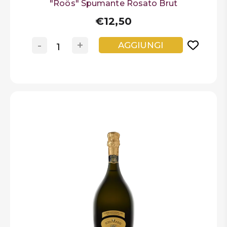
"Roös" Spumante Rosato Brut
€12,50
-
+
AGGIUNGI