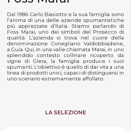
DISPENSA
Dal 1986 Carlo Biasiotto e la sua famiglia sono
TUTTO A
l’anima di una delle aziende spumantistiche
-30%
più apprezzate d’Italia. Stiamo parlando di
Foss Marai, uno dei simboli del Prosecco di
qualità. L’azienda si trova nel cuore della
denominazione Conegliano Valdobbiadene,
Accedi
a Guia. Qui, in una valle chiamata Marai, in uno
splendido contesto collinare ricoperto da
vigne di Glera, la famiglia produce i suoi
spumanti. L'obiettivo è quello di dar vita a una
Gift
linea di prodotti unici, capaci di distinguersi in
Card
uno scenario estremamente affollato.
Preferiti
Blog
LA SELEZIONE