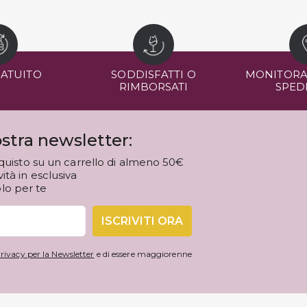
RATUITO
SODDISFATTI O
MONITORA
RIMBORSATI
SPED
stra newsletter:
quisto su un carrello di almeno 50€
tà in esclusiva
olo per te
ISCRIVITI ORA
rivacy per la Newsletter
e di essere maggiorenne