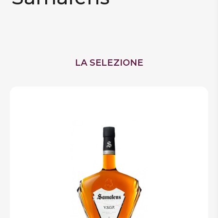
DISPENSA
TUTTO A
-30%
LA SELEZIONE
Accedi
Gift
Card
Preferiti
Blog