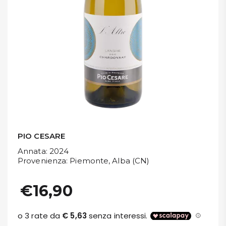
DISPENSA
TUTTO A
-30%
Accedi
Gift
Card
PIO CESARE
Preferiti
Annata
: 2024
Provenienza
: Piemonte, Alba (CN)
Blog
€16,90