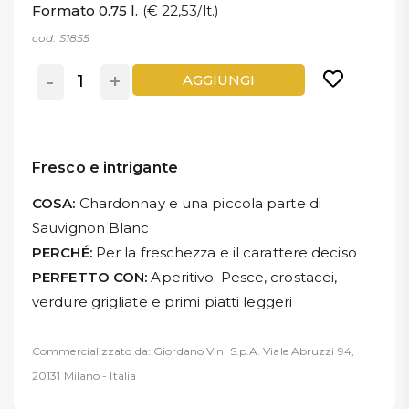
Formato 0.75 l.
(€ 22,53/lt.)
cod. S1855
-
+
AGGIUNGI
Fresco e intrigante
COSA:
Chardonnay e una piccola parte di
Sauvignon Blanc
PERCHÉ:
Per la freschezza e il carattere deciso
PERFETTO CON:
Aperitivo. Pesce, crostacei,
verdure grigliate e primi piatti leggeri
Commercializzato da: Giordano Vini S.p.A. Viale Abruzzi 94,
20131 Milano - Italia