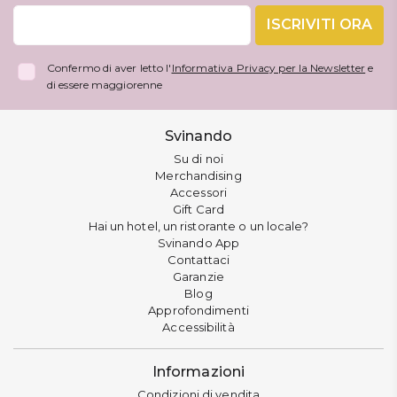
ISCRIVITI ORA
Confermo di aver letto l'
Informativa Privacy per la Newsletter
e
di essere maggiorenne
Svinando
Su di noi
Merchandising
Accessori
Gift Card
Hai un hotel, un ristorante o un locale?
Svinando App
Contattaci
Garanzie
Blog
Approfondimenti
Accessibilità
Informazioni
Condizioni di vendita