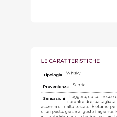
LE CARATTERISTICHE
Whisky
Tipologia
Scozia
Provenienza
Leggero, dolce, fresco
Sensazioni
floreali e di erba taglia
accenni di malto tostato. È ottimo per
di un pasto, grazie al gusto fragrante,
invitante.Maturato in tradizionali vas