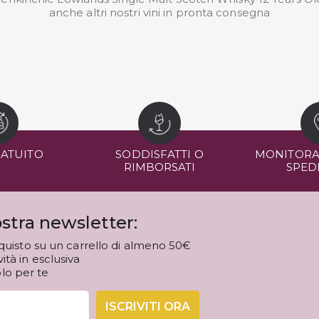
anche altri nostri
vini in pronta consegna
RATUITO
SODDISFATTI O
MONITORA
RIMBORSATI
SPED
stra newsletter:
quisto su un carrello di almeno 50€
tà in esclusiva
olo per te
ISCRIVITI ORA