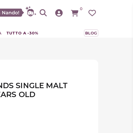
0
A
TUTTO A -30%
BLOG
DS SINGLE MALT
EARS OLD