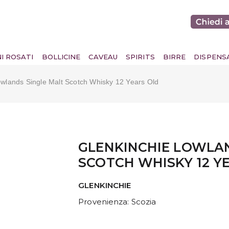
NI ROSATI
BOLLICINE
CAVEAU
SPIRITS
BIRRE
DISPENS
owlands Single Malt Scotch Whisky 12 Years Old
GLENKINCHIE LOWLAN
SCOTCH WHISKY 12 Y
GLENKINCHIE
Provenienza
: Scozia