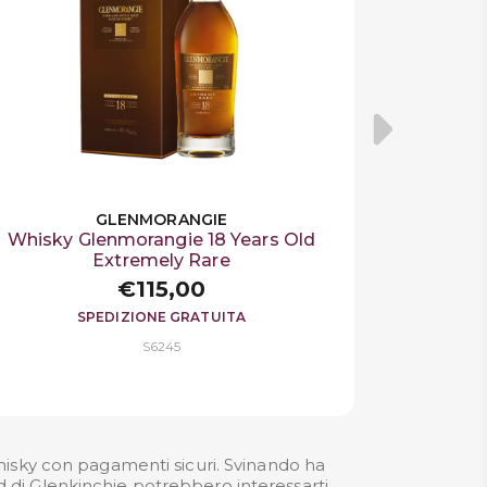
GLENMORANGIE
Whisky Glenmorangie 18 Years Old
Extremely Rare
€115,00
SPEDIZIONE GRATUITA
S6245
hisky con pagamenti sicuri. Svinando ha
ld di Glenkinchie potrebbero interessarti