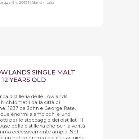
ruzzi 94, 20131 Milano - Italia
OWLANDS SINGLE MALT
12 YEARS OLD
ica distilleria delle Lowlands
hi chilometri dalla città di
el 1837 da John e George Rate,
 due enormi alambicchi e uno
ti per lo stoccaggio dei distillati. Il
se della distilleria che per la verità
mma eccessivamente ampia. Nel
i un bel colore oro dai riflessi miele.