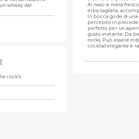
Al naso si rivela fresc
 un whisky dal
erba tagliata, accomp
In bocca gode di un
percepito in precede
perfetto per un aperit
gusto invitante. Da b
rocks. Può essere in
cocktail elegante e ra
E
the rock's