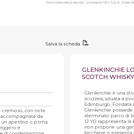
Commercializzato da: Giordano Vini S.p.A. Viale Ab
Salva la scheda
GLENKINCHIE L
SCOTCH WHISKY 
Glenkinchie è una stor
scozzesi, situata a poc
Edimburgo. Fondata n
Glenkinchie possiede
 e cremoso, con note
sterminato parco di bot
ta, accompagnate da
12 YO rappresenta la ba
 un aperitivo o prima
non propone una ga
 leggero e
bicchiere si presenta d
che di condensazione