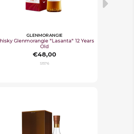
GLENMORANGIE
isky Glenmorangie "Lasanta" 12 Years
Old
€48,00
S1576