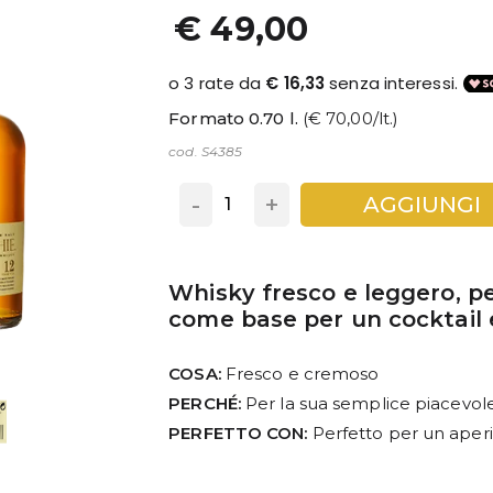
€ 49,00
Formato 0.70 l.
(€ 70,00/lt.)
cod. S4385
-
+
AGGIUNGI
Whisky fresco e leggero, p
come base per un cocktail 
COSA:
Fresco e cremoso
PERCHÉ:
Per la sua semplice piacevol
PERFETTO CON:
Perfetto per un aperi