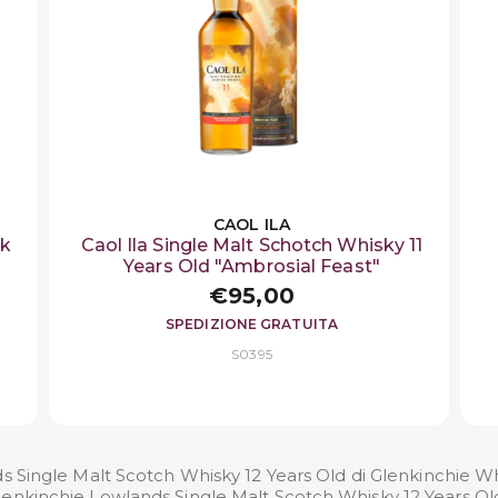
CAOL ILA
sk
Caol Ila Single Malt Schotch Whisky 11
Years Old "Ambrosial Feast"
€95,00
SPEDIZIONE GRATUITA
S0395
s Single Malt Scotch Whisky 12 Years Old di Glenkinchie W
a Glenkinchie Lowlands Single Malt Scotch Whisky 12 Years O