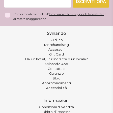
ISCRIVITI ORA
Confermo di aver letto l'
Informativa Privacy per la Newsletter
e
di essere maggiorenne
Svinando
Su di noi
Merchandising
Accessori
Gift Card
Hai un hotel, un ristorante o un locale?
Svinando App
Contattaci
Garanzie
Blog
Approfondimenti
Accessibilità
Informazioni
Condizioni di vendita
Diritto di recesso