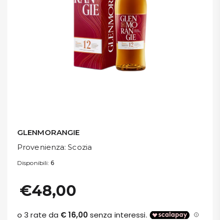
DISPENSA
TUTTO A
-30%
Accedi
Gift
Card
GLENMORANGIE
Preferiti
Provenienza
: Scozia
Disponibili:
6
Blog
€48,00