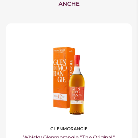
spezie calde e complesse. Finale lungo e
ANCHE
appagante, con note speziate di arancia e
cioccolato. SINGLE MALT
43% vol
Gradazione Alcolica
GLENMORANGIE
Whisky Glenmorangie "The Original"