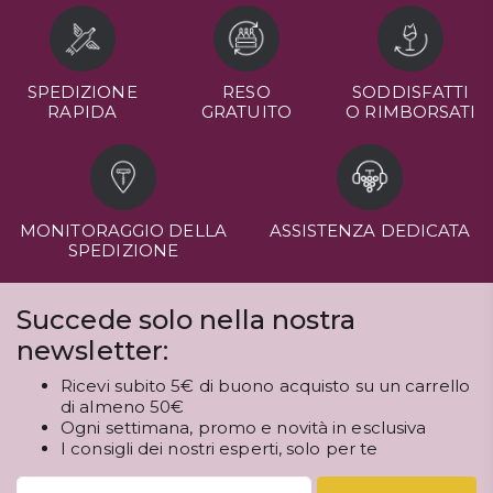
SPEDIZIONE
RESO
SODDISFATTI
RAPIDA
GRATUITO
O RIMBORSATI
MONITORAGGIO DELLA
ASSISTENZA DEDICATA
SPEDIZIONE
Succede solo nella nostra
newsletter:
Ricevi subito 5€ di buono acquisto su un carrello
di almeno 50€
Ogni settimana, promo e novità in esclusiva
I consigli dei nostri esperti, solo per te