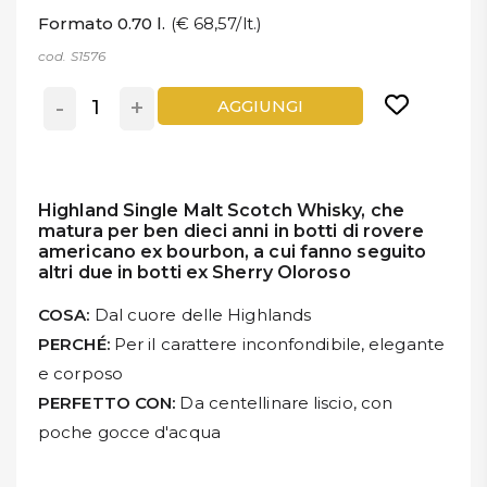
Formato 0.70 l.
(€ 68,57/lt.)
cod. S1576
-
+
AGGIUNGI
Highland Single Malt Scotch Whisky, che
matura per ben dieci anni in botti di rovere
americano ex bourbon, a cui fanno seguito
altri due in botti ex Sherry Oloroso
COSA:
Dal cuore delle Highlands
PERCHÉ:
Per il carattere inconfondibile, elegante
e corposo
PERFETTO CON:
Da centellinare liscio, con
poche gocce d'acqua