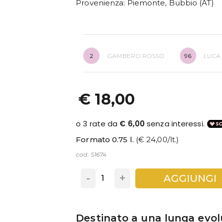
Provenienza
: Piemonte, Bubbio (AT)
2
GAMBERO ROSSO
96
LUCA
€ 18,00
Formato 0.75 l.
(€ 24,00/lt.)
cod. S1674
-
+
AGGIUNGI
Destinato a una lunga evol