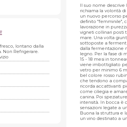
Il suo nome descrive 
richiama la volontà d
un nuovo percorso per 
definito "femminile",
lavorazione in purezz
vigneti collinari posti 
E
mare. Una volta giunt
sottoposte a fermentaz
fresco, lontano dalla
dalla fermentazione ma
a. Non Refrigerare.
legno. Per la fase di m
izio
15 - 18 mesi in tonnea
viene imbottigliato p
vetro per minimo 6 me
bel colore rosso rubino 
che tendono a compar
ricorda accattivanti p
come ciliegia e amaren
canina. Poi speziature 
intensità. In bocca è
sensazioni legate a u
Buona la struttura e 
un vino destinato a u