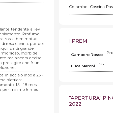
Colombo- Cascina Past
lante tendente a lievi
vecchiamento. Profumo:
acca rossa ben maturi
I PREMI
 di rosa canina, per poi
liquirizia di grande
Pre
e armonioso, morbide
Gambero Rosso
ante ma ancora deciso.
o presagire che è un
96
Luca Maroni
oluzione.
: in acciaio inox a 23 -
alolattica:
mento: 15 - 18 mesi,
ia per minimo 6 mesi.
"APERTURA" PI
2022