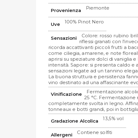
Piemonte
Provenienza
100% Pinot Nero
Uve
Colore: rosso rubino bril
Sensazioni
riflessi granati con l'in
ricorda accattivanti piccoli frutti a b
come ciliegia, amarene, e note floreali
aprirsi su speziature dolci di vaniglia e 
intensità. Sapore: si presenta caldo 
sensazioni legate ad un tannino eleg
La buona struttura e persistenza fann
vino destinato ad una affascinante ev
Fermentazione alcolica
Vinificazione
25 °C. Fermentazione m
completamente svolta in legno. Affina
tonneaux e botti grandi, poi in bottigl
13,5% vol
Gradazione Alcolica
Contiene solfiti
Allergeni