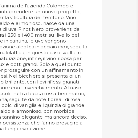
l’anima dell’azienda Colombo e
i intraprendere un nuovo progetto,
la viticultura del territorio. Vino
 caldo e armonioso, nasce da una
a di uve Pinot Nero provenienti da
tra i 250 e i 400 metri sul livello del
e in cantina, le uve vengono
ione alcolica in acciaio inox, seguita
lolattica, in questo caso svolta in
aturazione, infine, il vino riposa per
ux e botti grandi. Solo a quel punto
er proseguire con un affinamento in
si. Nel bicchiere si presenta di un
brillante, con lievi riflessi granati
ire con l'invecchiamento. Al naso
iccoli frutti a bacca rossa ben maturi,
a, seguite da note floreali di rosa
dolci di vaniglia e liquirizia di grande
 caldo e armonioso, con morbide
n tannino elegante ma ancora deciso.
la persistenza che fanno presagire a
na lunga evoluzione.