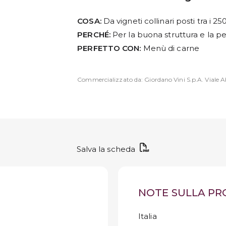
COSA:
Da vigneti collinari posti tra i 25
PERCHÉ:
Per la buona struttura e la pe
PERFETTO CON:
Menù di carne
Commercializzato da: Giordano Vini S.p.A. Viale Ab
Salva la scheda
NOTE SULLA P
Italia