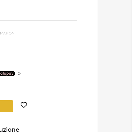
 MARONI
uzione