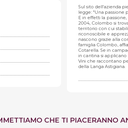
Sul sito dell'azienda 
legge: "Una passione per
E in effetti la passion
2004, Colombo si trova 
territorio con cui stab
riconoscibile e apprezzat
nascono grazie alla com
famiglia Colombo, affi
Cotarella. Se in campag
in cantina si applicano i
Vini che raccontano per
della Langa Astigiana.
MMETTIAMO CHE TI PIACERANNO A