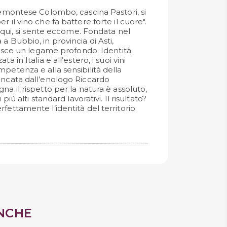
piemontese Colombo, cascina Pastori, si
 il vino che fa battere forte il cuore".
e, qui, si sente eccome. Fondata nel
a Bubbio, in provincia di Asti,
ilisce un legame profondo. Identità
a in Italia e all’estero, i suoi vini
petenza e alla sensibilità della
ancata dall’enologo Riccardo
na il rispetto per la natura è assoluto,
 più alti standard lavorativi. Il risultato?
fettamente l’identità del territorio
NCHE