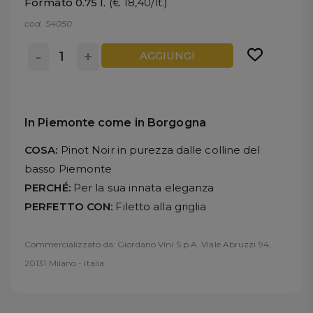
Formato 0.75 l.
(€ 18,40/lt.)
cod. S4050
-
+
AGGIUNGI
In Piemonte come in Borgogna
COSA:
Pinot Noir in purezza dalle colline del
basso Piemonte
PERCHÉ:
Per la sua innata eleganza
PERFETTO CON:
Filetto alla griglia
Commercializzato da: Giordano Vini S.p.A. Viale Abruzzi 94,
20131 Milano - Italia