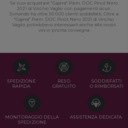
Se vuoi acquistare "Gajera" Piem. DOC Pinot Nero
2021 di Vinchio Vaglio con pagamenti sicuri.
Svinando ha oltre 50.000 clienti soddisfatti. Oltre a
"Gajera" Piem. DOC Pinot Nero 2021 di Vinchio
Vaglio potrebbero interessarti anche altri nostri
vini in pronta consegna
SPEDIZIONE
RESO
SODDISFATTI
RAPIDA
GRATUITO
O RIMBORSATI
MONITORAGGIO DELLA
ASSISTENZA DEDICATA
SPEDIZIONE