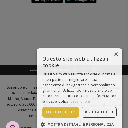
×
Questo sito web utilizza i
cookie
Questo sito web utilizza i cookie di prima e
terza parte per migliorare la tua
BEVI RESPONSABILMENTE
esperienza di navigazione e personalizzare
Svinando è un marchio registrato di Giordano Vini S.p.A. Viale Abruzzi
gli annunci. Utilizzando il nostro sito web
94, 20131 Milano - - C.F., P.IVA e Nr. Iscrizione Registro Imprese di
acconsenti a tutti i cookie in conformità con
Milano, Monza-Brianza, Lodi 04642870960 - R.E.A. MI-2564477 - Cap.
la nostra policy.
Leggi di più
Soc. Euro 500.000 i.v. - Società con Socio Unico e soggetta all'attività di
direzione e coordinamento di
Italian Wine Brands S.p.A.
ACCETTA TUTTO
RIFIUTA TUTTO
Per assistenza e info > +39 0173 550 550 |
customer.service@svinando.com
MOSTRA DETTAGLI E PERSONALIZZA
DE -
Svinando.de
| AT -
Svinando.at
| UK -
Svinando.co.uk
| FR -