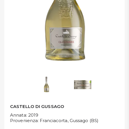
DISPENSA
TUTTO A
-30%
Accedi
Gift
Card
Preferiti
Blog
CASTELLO DI GUSSAGO
Annata
: 2019
Provenienza
: Franciacorta, Gussago (BS)