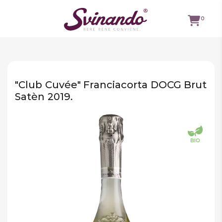
0
TUTTI I
VINI
"Club Cuvée" Franciacorta DOCG Brut
VINI ROSSI
Satèn 2019.
VINI
BIANCHI
VINI
ROSATI
BOLLICINE
CAVEAU
SPIRITS
BIRRE