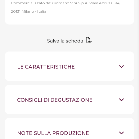
Commercializzato da: Giordano Vini S.p.A. Viale Abruzzi 94,
20131 Milano - Italia
Salva la scheda
LE CARATTERISTICHE
Vino spumante brut
Tipologia
Franciacorta
Provenienza
CONSIGLI DI DEGUSTAZIONE
100% Chardonnay
Uve
Conservare in luogo
Suggerimenti
fresco, lontano dalla luce,
Colore: Giallo paglierino
Sensazioni
bottiglia coricata. Refrigerare al massimo
tenue con riflessi verdi, spuma
24h prima. Aprire e servire al momento
NOTE SULLA PRODUZIONE
soffice, perlage più contenuto e delicato