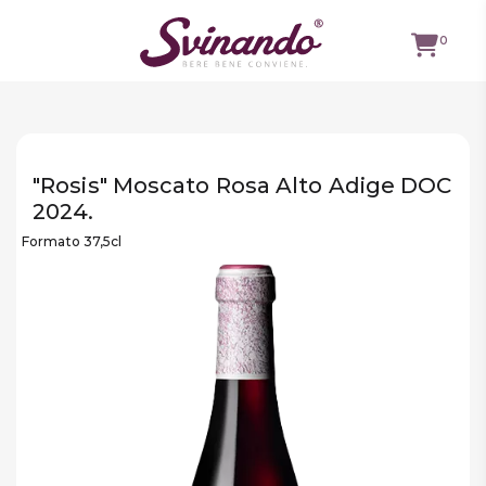
0
TUTTI I
VINI
"Rosis" Moscato Rosa Alto Adige DOC
VINI ROSSI
2024.
Formato 37,5cl
VINI
BIANCHI
VINI
ROSATI
BOLLICINE
CAVEAU
SPIRITS
BIRRE