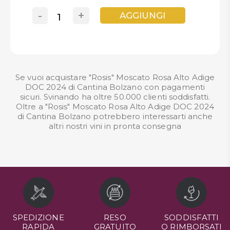
-
+
AGGIUNGI
Se vuoi acquistare "Rosis" Moscato Rosa Alto Adige
DOC 2024 di Cantina Bolzano con pagamenti
sicuri. Svinando ha oltre 50.000 clienti soddisfatti.
Oltre a "Rosis" Moscato Rosa Alto Adige DOC 2024
di Cantina Bolzano potrebbero interessarti anche
altri nostri
vini in pronta consegna
SPEDIZIONE
RESO
SODDISFATTI
RAPIDA
GRATUITO
O RIMBORSATI