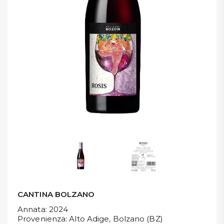
DISPENSA
TUTTO A
-30%
Accedi
Gift
Card
Preferiti
Blog
CANTINA BOLZANO
Annata
: 2024
Provenienza
: Alto Adige, Bolzano (BZ)