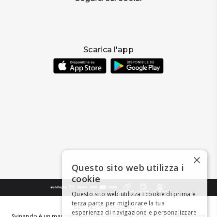
Scarica l'app
×
Questo sito web utilizza i
cookie
Questo sito web utilizza i cookie di prima e
terza parte per migliorare la tua
BEVI RESPONSABILMENTE
esperienza di navigazione e personalizzare
Svinando è un marchio registrato di Giordano Vini S.p.A. Viale Abruzzi