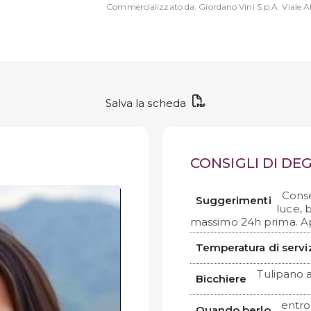
Commercializzato da: Giordano Vini S.p.A. Viale Ab
Salva la scheda
CONSIGLI DI D
Conse
Suggerimenti
luce, b
massimo 24h prima. Ap
Temperatura di servi
Tulipano a
Bicchiere
entro
Quando berlo