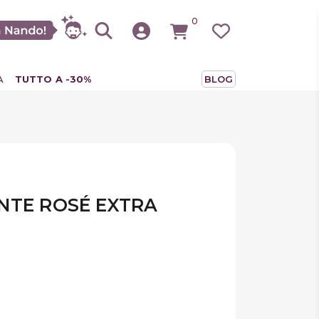
0
A
TUTTO A -30%
BLOG
NTE ROSÉ EXTRA
erma
tter