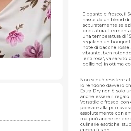
Elegante e fresco, il
nasce da un blend di 
accuratamente selezion
pressatura. Fermentazi
una temperatura di 15
regalano un bouquet p
note di bacche rosse,
vibrante, ben rotondo 
lenti rosa", va servito
bollicine) in ottima 
Non si può resistere al
lo rendono davvero chi
Extra Dry non è solo un
anche essere il regalo 
Versatile e fresco, con 
pensare alla primavera
assolutamente con antip
ma può anche essere i
culinarie esotiche: stup
cucina fusion.