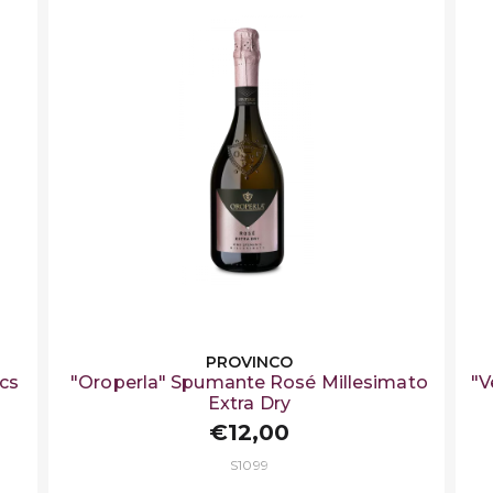
PROVINCO
cs
"Oroperla" Spumante Rosé Millesimato
"V
Extra Dry
€12,00
S1099