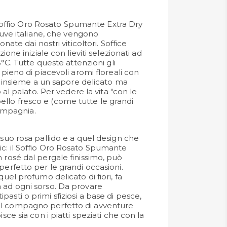
 Soffio Oro Rosato Spumante Extra Dry
uve italiane, che vengono
ate dai nostri viticoltori. Soffice
one iniziale con lieviti selezionati ad
°C. Tutte queste attenzioni gli
ieno di piacevoli aromi floreali con
 insieme a un sapore delicato ma
al palato. Per vedere la vita "con le
 bello fresco e (come tutte le grandi
compagnia.
 suo rosa pallido e a quel design che
c: il Soffio Oro Rosato Spumante
 rosé dal pergale finissimo, può
perfetto per le grandi occasioni.
quel profumo delicato di fiori, fa
 ad ogni sorso. Da provare
asti o primi sfiziosi a base di pesce,
l compagno perfetto di avventure
isce sia con i piatti speziati che con la