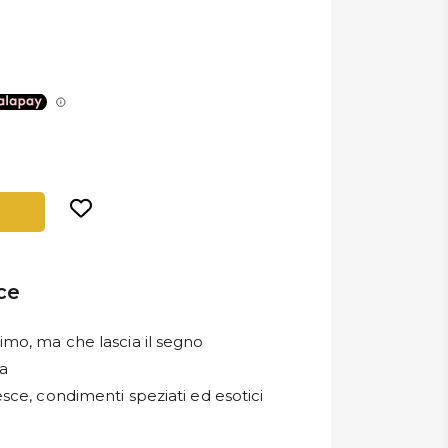
ice
mo, ma che lascia il segno
za
esce, condimenti speziati ed esotici