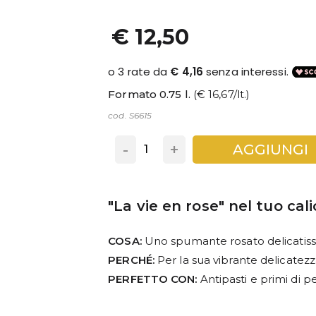
€ 12,50
Formato 0.75 l.
(€ 16,67/lt.)
cod. S6615
-
+
AGGIUNGI
"La vie en rose" nel tuo cal
COSA:
Uno spumante rosato delicatissi
PERCHÉ:
Per la sua vibrante delicatez
PERFETTO CON:
Antipasti e primi di p