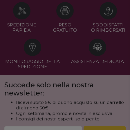
SPEDIZIONE
RESO
SODDISFATTI
RAPIDA
GRATUITO
O RIMBORSATI
MONITORAGGIO DELLA
ASSISTENZA DEDICATA
SPEDIZIONE
Succede solo nella nostra
newsletter:
Ricevi subito 5€ di buono acquisto su un carrello
di almeno 50€
Ogni settimana, promo e novità in esclusiva
I consigli dei nostri esperti, solo per te