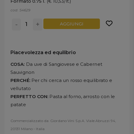
Formato 0.75 l.
(€ 10,53/lt.)
cod. S4629
-
+
AGGIUNGI
Piacevolezza ed equilibrio
COSA:
Da uve di Sangiovese e Cabernet
Sauvignon
PERCHÉ:
Per chi cerca un rosso equilibrato e
vellutato
PERFETTO CON:
Pasta al forno, arrosto con le
patate
Commercializzato da: Giordano Vini S.p.A. Viale Abruzzi 94,
20131 Milano - Italia