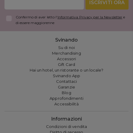
ISCRIVITI ORA
Confermo di aver letto l'
Informativa Privacy per la Newsletter
e
di essere maggiorenne
Svinando
Su di noi
Merchandising
Accessori
Gift Card
Hai un hotel, un ristorante o un locale?
Svinando App
Contattaci
Garanzie
Blog
Approfondimenti
Accessibilità
Informazioni
Condizioni di vendita
Diritto di recesso