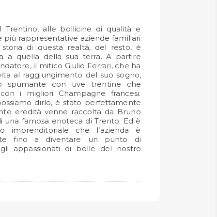
l Trentino, alle bollicine di qualità e
e più rappresentative aziende familiari
storia di questa realtà, del resto, è
 a quella della sua terra. A partire
ndatore, il mitico Giulio Ferrari, che ha
vita al raggiungimento del suo sogno,
no spumante con uve trentine che
 con i migliori Champagne francesi.
possiamo dirlo, è stato perfettamente
ante eredità venne raccolta da Bruno
e di una famosa enoteca di Trento. Ed è
to imprenditoriale che l’azienda è
nte fino a diventare un punto di
 gli appassionati di bolle del nostro