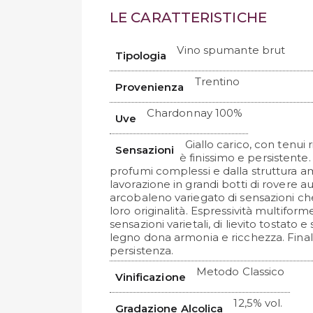
LE CARATTERISTICHE
Vino spumante brut
Tipologia
Trentino
Provenienza
Chardonnay 100%
Uve
Giallo carico, con tenui ri
Sensazioni
è finissimo e persistente. 
profumi complessi e dalla struttura a
lavorazione in grandi botti di rovere a
arcobaleno variegato di sensazioni ch
loro originalità. Espressività multiforme
sensazioni varietali, di lievito tostato e
legno dona armonia e ricchezza. Final
persistenza.
Metodo Classico
Vinificazione
12,5% vol.
Gradazione Alcolica