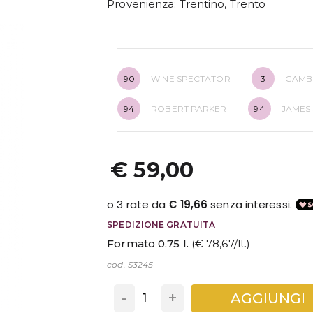
Provenienza
: Trentino, Trento
90
WINE SPECTATOR
3
GAMB
94
ROBERT PARKER
94
JAMES
€ 59,00
SPEDIZIONE GRATUITA
Formato 0.75 l.
(€ 78,67/lt.)
cod. S3245
-
+
AGGIUNGI