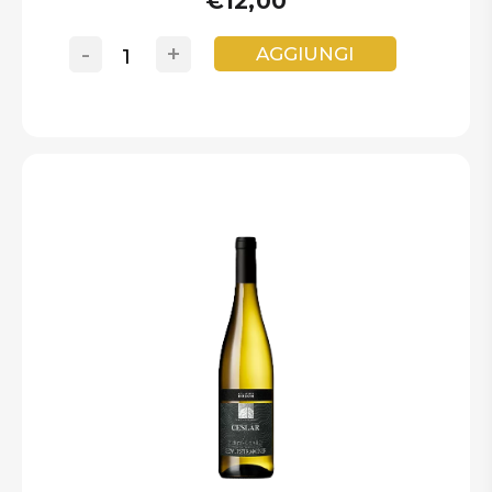
€12,00
-
+
AGGIUNGI