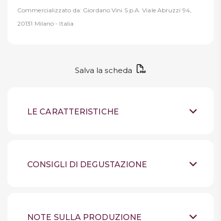
Commercializzato da: Giordano Vini S.p.A. Viale Abruzzi 94,
20131 Milano - Italia
Salva la scheda
LE CARATTERISTICHE
Vino bianco fermo
Tipologia
Alto Adige
Provenienza
CONSIGLI DI DEGUSTAZIONE
60% Gewürztraminer, 20% Müller
Uve
Conservare in luogo
Thurgau, 20% Chardonnay
Suggerimenti
fresco, lontano dalla luce,
La cuvée EWA (Elena WAlch),
bottiglia in piedi. Refrigerare al massimo
Sensazioni
di un intenso giallo paglierino,
24h prima dell'apertura. Aprire 5 minuti
NOTE SULLA PRODUZIONE
sposa perfettamente un’aromaticità decisa