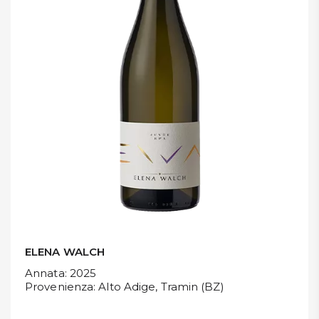
DISPENSA
TUTTO A
-30%
Accedi
Gift
Card
Preferiti
Blog
ELENA WALCH
Annata
: 2025
Provenienza
: Alto Adige, Tramin (BZ)