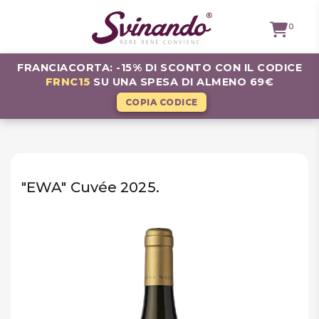
0
FRANCIACORTA: -15% DI SCONTO CON IL CODICE
FRNC15
SU UNA SPESA DI ALMENO 69€
TUTTI I
VINI
COPIA CODICE
VINI ROSSI
VINI
BIANCHI
"EWA" Cuvée 2025.
VINI
ROSATI
BOLLICINE
CAVEAU
SPIRITS
BIRRE