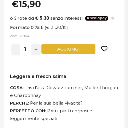
€15,90
Formato 0.75 l.
(€ 21,20/lt.)
cod. S3804
-
+
AGGIUNGI
Leggera e freschissima
COSA:
Tris d'assi: Gewürztraminer, Müller Thurgau
e Chardonnay
PERCHÉ:
Per la sua bella vivacità?
PERFETTO CON:
Primi piatti corposi e
leggermente speziati