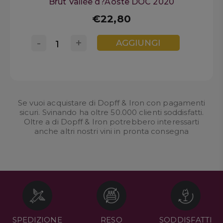
Brut Vallée d?Aoste DOC 2020
€22,80
-
+
AGGIUNGI
Se vuoi acquistare di Dopff & Iron con pagamenti
sicuri. Svinando ha oltre 50.000 clienti soddisfatti.
Oltre a di Dopff & Iron potrebbero interessarti
anche altri nostri
vini in pronta consegna
SPEDIZIONE
RESO
SODDISFATTI