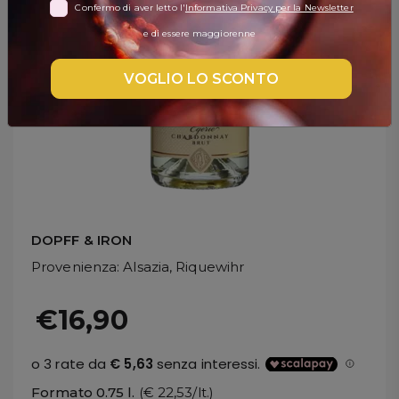
Confermo di aver letto l'
Informativa Privacy per la Newsletter
DISPENSA
e di essere maggiorenne
TUTTO A
-30%
VOGLIO LO SCONTO
Accedi
Gift
Card
DOPFF & IRON
Preferiti
Provenienza
: Alsazia, Riquewihr
Blog
€16,90
Formato 0.75 l.
(€ 22,53/lt.)