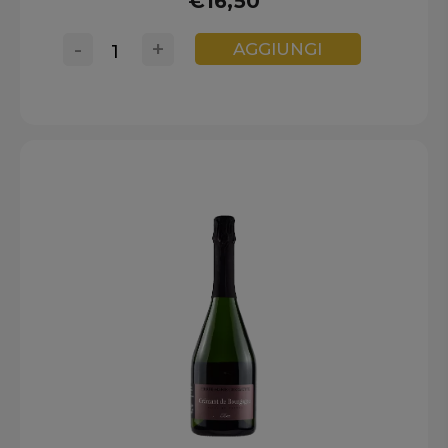
€16,50
-
+
AGGIUNGI