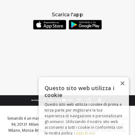
Scarica l'app
×
Questo sito web utilizza i
cookie
Questo sito web utilizza i cookie di prima e
terza parte per migliorare la tua
BEVI RESPONSABILMENTE
esperienza di navigazione e personalizzare
Svinando è un marchio registrato di Giordano Vini S.p.A. Viale Abruzzi
gli annunci. Utilizzando il nostro sito web
94, 20131 Milano - - C.F., P.IVA e Nr. Iscrizione Registro Imprese di
acconsenti a tutti i cookie in conformità con
Milano, Monza-Brianza, Lodi 04642870960 - R.E.A. MI-2564477 - Cap.
la nostra policy.
Leggi di più