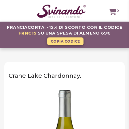
0
FRANCIACORTA: -15% DI SCONTO CON IL CODICE
FRNC15
SU UNA SPESA DI ALMENO 69€
TUTTI I
VINI
COPIA CODICE
VINI ROSSI
VINI
BIANCHI
Crane Lake Chardonnay.
VINI
ROSATI
BOLLICINE
CAVEAU
SPIRITS
BIRRE