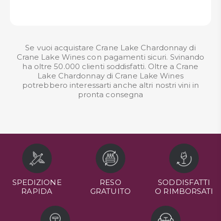
Se vuoi acquistare Crane Lake Chardonnay di
Crane Lake Wines con pagamenti sicuri. Svinando
ha oltre 50.000 clienti soddisfatti. Oltre a Crane
Lake Chardonnay di Crane Lake Wines
potrebbero interessarti anche altri nostri
vini in
pronta consegna
SPEDIZIONE
RESO
SODDISFATTI
RAPIDA
GRATUITO
O RIMBORSATI