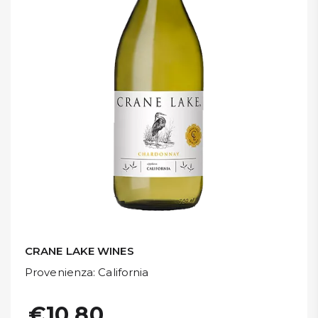
DISPENSA
TUTTO A
-30%
Accedi
Gift
Card
Preferiti
Blog
CRANE LAKE WINES
Provenienza
: California
€10,80