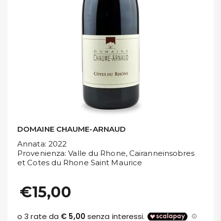
DISPENSA
TUTTO A
-30%
Accedi
Gift
Card
DOMAINE CHAUME-ARNAUD
Annata
: 2022
Preferiti
Provenienza
: Valle du Rhone, Cairanneinsobres
et Cotes du Rhone Saint Maurice
Blog
€15,00