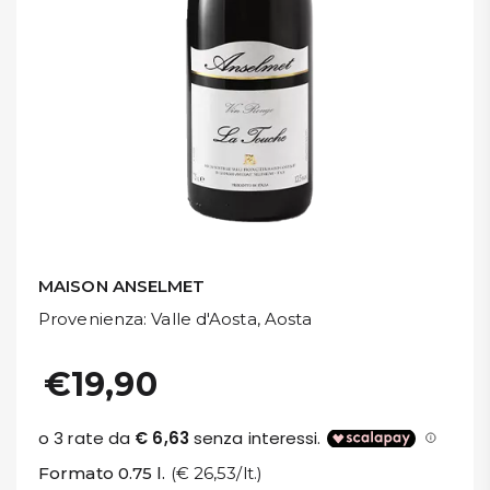
DISPENSA
TUTTO A
-30%
Accedi
Gift
Card
MAISON ANSELMET
Provenienza
: Valle d'Aosta, Aosta
Preferiti
€19,90
Blog
Formato 0.75 l.
(€ 26,53/lt.)