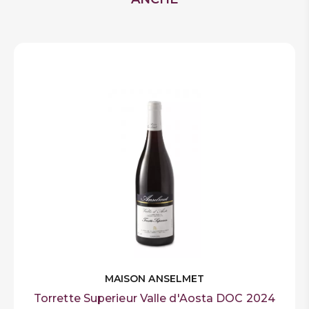
speronato
14% vol
Gradazione Alcolica
Menu di carne
9000
Abbinamento
Densità d'impianto
Contiene solfiti
Allergeni
MAISON ANSELMET
Torrette Superieur Valle d'Aosta DOC 2024