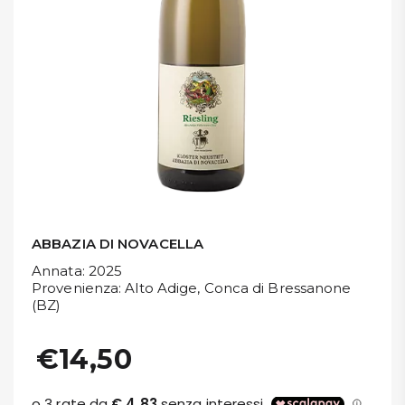
DISPENSA
TUTTO A
-30%
Accedi
Gift
Card
ABBAZIA DI NOVACELLA
Preferiti
Annata
: 2025
Provenienza
: Alto Adige, Conca di Bressanone
(BZ)
Blog
€14,50