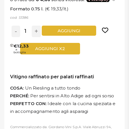
Formato 0.75 l.
(€ 19,33/lt.)
cod. S1386
-
+
AGGIUNGI
€12,33
AGGIUNGI X2
a
bottiglia
Vitigno raffinato per palati raffinati
COSA:
Un Riesling a tutto tondo
PERCHÉ:
Per sentirsi in Alto Adige ad ogni sorso
PERFETTO CON:
Ideale con la cucina speziata e
in accompagnamento agli asparagi
Commercializzato da: Giordano Vini S.p.A. Viale Abruzzi 94,