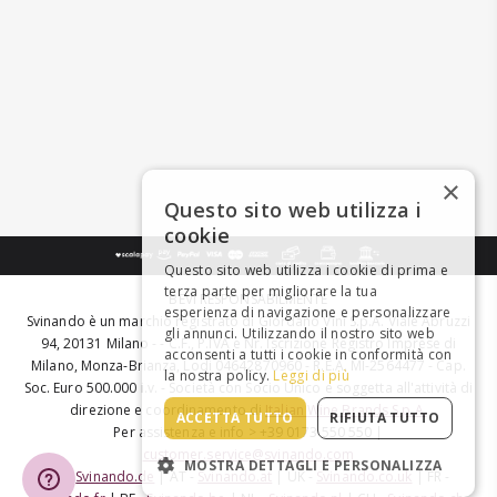
×
Questo sito web utilizza i
cookie
Questo sito web utilizza i cookie di prima e
terza parte per migliorare la tua
BEVI RESPONSABILMENTE
esperienza di navigazione e personalizzare
Svinando è un marchio registrato di Giordano Vini S.p.A. Viale Abruzzi
gli annunci. Utilizzando il nostro sito web
94, 20131 Milano - - C.F., P.IVA e Nr. Iscrizione Registro Imprese di
acconsenti a tutti i cookie in conformità con
Milano, Monza-Brianza, Lodi 04642870960 - R.E.A. MI-2564477 - Cap.
la nostra policy.
Leggi di più
Soc. Euro 500.000 i.v. - Società con Socio Unico e soggetta all'attività di
direzione e coordinamento di
Italian Wine Brands S.p.A.
ACCETTA TUTTO
RIFIUTA TUTTO
Per assistenza e info > +39 0173 550 550 |
customer.service@svinando.com
MOSTRA DETTAGLI E PERSONALIZZA
DE -
Svinando.de
| AT -
Svinando.at
| UK -
Svinando.co.uk
| FR -