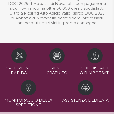
DOC 2025 di Abbazia di Novacella con pagamenti
sicuri. Svinando ha oltre 50.000 clienti soddisfatti.
Oltre a Riesling Alto Adige Valle Isarco DOC 2025
di Abbazia di Novacella potrebbero interessarti
anche altri nostri
vini in pronta consegna
SPEDIZIONE
RESO
SODDISFATTI
RAPIDA
GRATUITO
O RIMBORSATI
MONITORAGGIO DELLA
ASSISTENZA DEDICATA
SPEDIZIONE