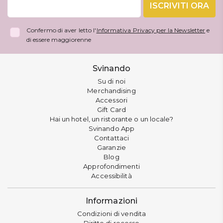
ISCRIVITI ORA
Confermo di aver letto l'
Informativa Privacy per la Newsletter
e
di essere maggiorenne
Svinando
Su di noi
Merchandising
Accessori
Gift Card
Hai un hotel, un ristorante o un locale?
Svinando App
Contattaci
Garanzie
Blog
Approfondimenti
Accessibilità
Informazioni
Condizioni di vendita
Diritto di recesso