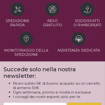
SPEDIZIONE
RESO
SODDISFATTI
RAPIDA
GRATUITO
O RIMBORSATI
MONITORAGGIO DELLA
ASSISTENZA DEDICATA
SPEDIZIONE
Succede solo nella nostra
newsletter:
Ricevi subito 5€ di buono acquisto su un carrello
di almeno 50€
Ogni settimana, promo e novità in esclusiva
I consigli dei nostri esperti, solo per te