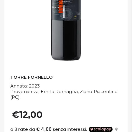
DISPENSA
TUTTO A
-30%
Accedi
Gift
Card
TORRE FORNELLO
Annata
: 2023
Preferiti
Provenienza
: Emilia Romagna, Ziano Piacentino
(PC)
Blog
€12,00