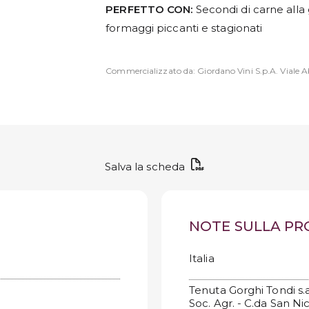
PERFETTO CON:
Secondi di carne alla gr
formaggi piccanti e stagionati
Commercializzato da: Giordano Vini S.p.A. Viale Ab
Salva la scheda
NOTE SULLA P
Italia
Tenuta Gorghi Tondi s.a
Soc. Agr. - C.da San Ni