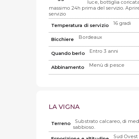
luce, bottiglia coricat
massimo 24h prima del servizio. Aprir
servizio
16 gradi
Temperatura di servizio
Bordeaux
Bicchiere
Entro 3 anni
Quando berlo
Menù di pesce
Abbinamento
LA VIGNA
Substrato calcareo, di med
Terreno
sabbioso.
Sud Ovest
Esposizione e altitudine