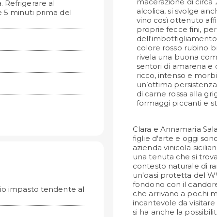
macerazione di circa 
a. Refrigerare al
alcolica, si svolge an
e 5 minuti prima del
vino così ottenuto affi
proprie fecce fini, pe
dell'imbottigliamento.
colore rosso rubino bri
rivela una buona comp
sentori di amarena e d
ricco, intenso e morb
un’ottima persistenz
di carne rossa alla grig
formaggi piccanti e st
Clara e Annamaria Sal
figlie d'arte e oggi son
azienda vinicola sicili
una tenuta che si trova
contesto naturale di rar
un'oasi protetta del WW
fondono con il candore 
io impasto tendente al
che arrivano a pochi me
incantevole da visitare
si ha anche la possibili