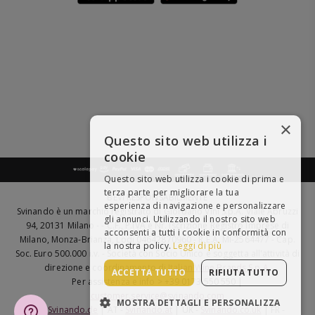
×
Questo sito web utilizza i
cookie
Questo sito web utilizza i cookie di prima e
terza parte per migliorare la tua
BEVI RESPONSABILMENTE
esperienza di navigazione e personalizzare
Svinando è un marchio registrato di Giordano Vini S.p.A. Viale Abruzzi
gli annunci. Utilizzando il nostro sito web
94, 20131 Milano - - C.F., P.IVA e Nr. Iscrizione Registro Imprese di
acconsenti a tutti i cookie in conformità con
Milano, Monza-Brianza, Lodi 04642870960 - R.E.A. MI-2564477 - Cap.
la nostra policy.
Leggi di più
Soc. Euro 500.000 i.v. - Società con Socio Unico e soggetta all'attività di
direzione e coordinamento di
Italian Wine Brands S.p.A.
ACCETTA TUTTO
RIFIUTA TUTTO
Per assistenza e info > +39 0173 550 550 |
customer.service@svinando.com
MOSTRA DETTAGLI E PERSONALIZZA
DE -
Svinando.de
| AT -
Svinando.at
| UK -
Svinando.co.uk
| FR -