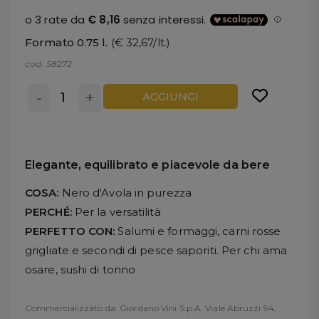
Formato 0.75 l.
(€ 32,67/lt.)
cod. S8272
-
+
AGGIUNGI
Elegante, equilibrato e piacevole da bere
COSA:
Nero d'Avola in purezza
PERCHÉ:
Per la versatilità
PERFETTO CON:
Salumi e formaggi, carni rosse
grigliate e secondi di pesce saporiti. Per chi ama
osare, sushi di tonno
Commercializzato da: Giordano Vini S.p.A. Viale Abruzzi 94,