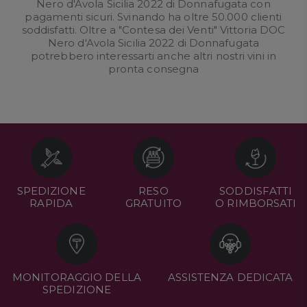
Nero d'Avola Sicilia 2022 di Donnafugata con
pagamenti sicuri. Svinando ha oltre 50.000 clienti
soddisfatti. Oltre a "Contesa dei Venti" Vittoria DOC
Nero d'Avola Sicilia 2022 di Donnafugata
potrebbero interessarti anche altri nostri
vini in
pronta consegna
SPEDIZIONE
RESO
SODDISFATTI
RAPIDA
GRATUITO
O RIMBORSATI
MONITORAGGIO DELLA
ASSISTENZA DEDICATA
SPEDIZIONE