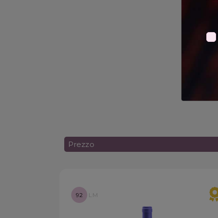
Prezzo
92
LM