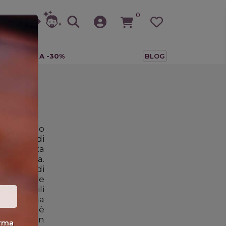
0
A
TUTTO A -30%
BLOG
è sinonimo
 marchio di
onnafugata
a Sicilia.
 figura di
re e madre
sponsabili
llo, donna
azione, è
 qualità in
erma