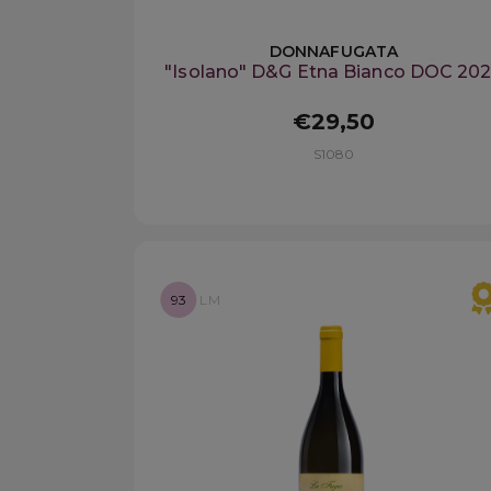
DONNAFUGATA
"Isolano" D&G Etna Bianco DOC 20
€29,50
S1080
93
LM