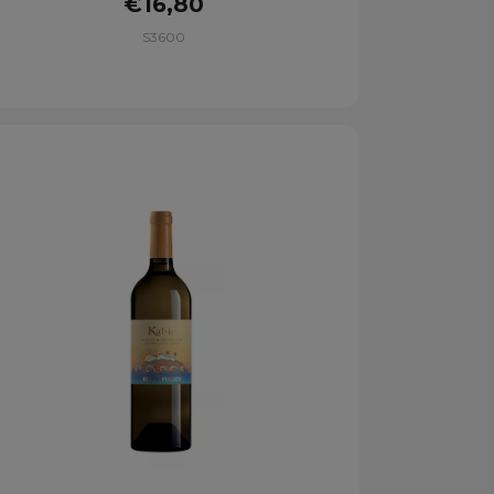
€16,80
S3600