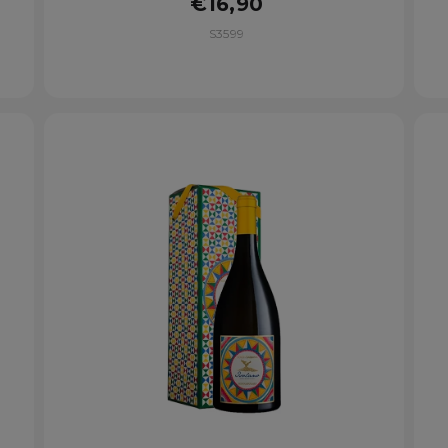
€16,90
S3599