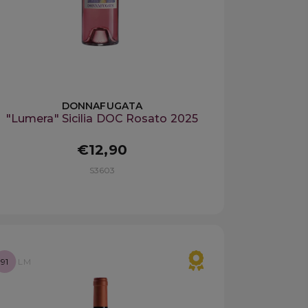
DONNAFUGATA
"Lumera" Sicilia DOC Rosato 2025
€12,90
S3603
91
LM