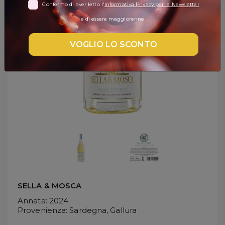
Confermo di aver letto l'
Informativa Privacy per la Newsletter
DISPENSA
e di essere maggiorenne
TUTTO A
-30%
VOGLIO LO SCONTO
Accedi
Gift
Card
Preferiti
Blog
SELLA & MOSCA
Annata
: 2024
Provenienza
: Sardegna, Gallura