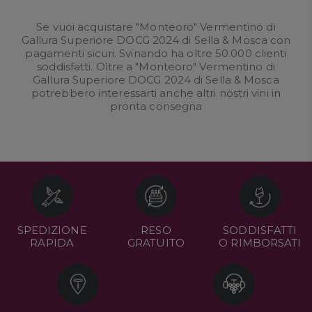
Se vuoi acquistare "Monteoro" Vermentino di
Gallura Superiore DOCG 2024 di Sella & Mosca con
pagamenti sicuri. Svinando ha oltre 50.000 clienti
soddisfatti. Oltre a "Monteoro" Vermentino di
Gallura Superiore DOCG 2024 di Sella & Mosca
potrebbero interessarti anche altri nostri
vini in
pronta consegna
SPEDIZIONE
RESO
SODDISFATTI
RAPIDA
GRATUITO
O RIMBORSATI