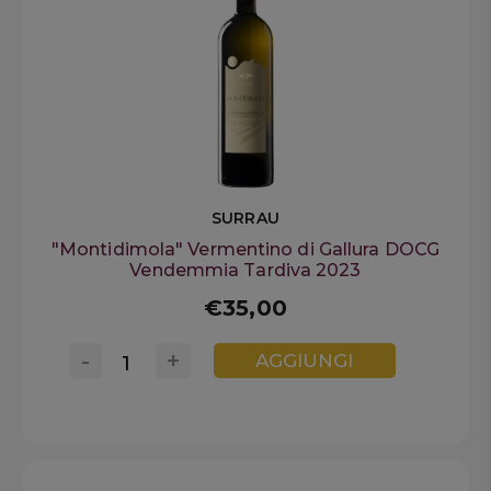
note.
KERIN O’KEEFE
Wine Spectator
Round and creamy, this
light- to medium-bodied white is enlivened
by softly juicy, citrusy acidity, framing flavors
of poached apricot, lemon thyme and
minerally saline. Subtle finish. Drink now.
SURRAU
"Montidimola" Vermentino di Gallura DOCG
Vendemmia Tardiva 2023
€35,00
-
+
AGGIUNGI