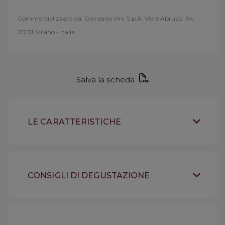
Commercializzato da: Giordano Vini S.p.A. Viale Abruzzi 94,
20131 Milano - Italia
Salva la scheda
LE CARATTERISTICHE
Vino bianco fermo
Tipologia
Sardegna
Provenienza
CONSIGLI DI DEGUSTAZIONE
Vermentino 100%
Uve
Conservare in luogo
Suggerimenti
fresco, lontano dalla luce,
"Il colore paglierino brillante
Sensazioni
bottiglia in piedi. Refrigerare al massimo
annuncia profumi suadenti, fini