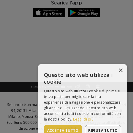
Scarica l'app
×
Questo sito web utilizza i
cookie
Questo sito web utilizza i cookie di prima e
terza parte per migliorare la tua
BEVI RESPONSABILMENTE
esperienza di navigazione e personalizzare
Svinando è un marchio registrato di Giordano Vini S.p.A. Viale Abruzzi
gli annunci. Utilizzando il nostro sito web
94, 20131 Milano - - C.F., P.IVA e Nr. Iscrizione Registro Imprese di
acconsenti a tutti i cookie in conformità con
Milano, Monza-Brianza, Lodi 04642870960 - R.E.A. MI-2564477 - Cap.
la nostra policy.
Leggi di più
Soc. Euro 500.000 i.v. - Società con Socio Unico e soggetta all'attività di
direzione e coordinamento di
Italian Wine Brands S.p.A.
ACCETTA TUTTO
RIFIUTA TUTTO