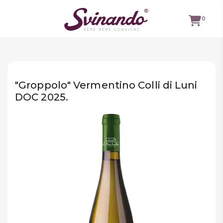
0
TUTTI I
VINI
"Groppolo" Vermentino Colli di Luni
VINI ROSSI
DOC 2025.
VINI
BIANCHI
VINI
ROSATI
BOLLICINE
CAVEAU
SPIRITS
BIRRE