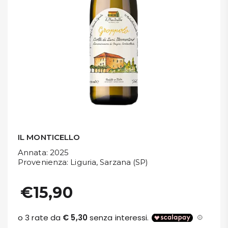
DISPENSA
TUTTO A
-30%
Accedi
Gift
Card
IL MONTICELLO
Preferiti
Annata
: 2025
Provenienza
: Liguria, Sarzana (SP)
Blog
€15,90