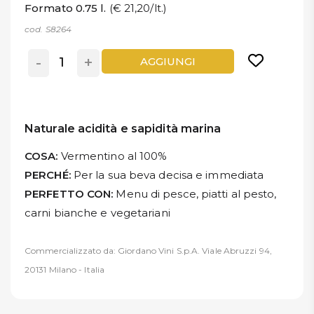
Formato 0.75 l.
(€ 21,20/lt.)
cod. S8264
-
+
AGGIUNGI
Naturale acidità e sapidità marina
COSA:
Vermentino al 100%
PERCHÉ:
Per la sua beva decisa e immediata
PERFETTO CON:
Menu di pesce, piatti al pesto,
carni bianche e vegetariani
Commercializzato da: Giordano Vini S.p.A. Viale Abruzzi 94,
20131 Milano - Italia