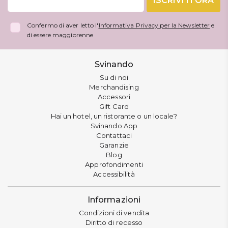
ISCRIVITI ORA
Confermo di aver letto l'
Informativa Privacy per la Newsletter
e
di essere maggiorenne
Svinando
Su di noi
Merchandising
Accessori
Gift Card
Hai un hotel, un ristorante o un locale?
Svinando App
Contattaci
Garanzie
Blog
Approfondimenti
Accessibilità
Informazioni
Condizioni di vendita
Diritto di recesso